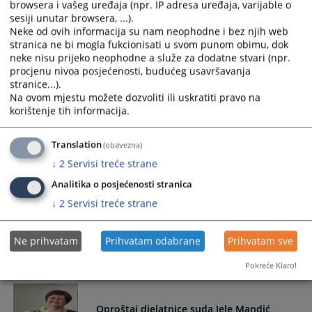
browsera i vašeg uređaja (npr. IP adresa uređaja, varijable o
sesiji unutar browsera, ...).
Neke od ovih informacija su nam neophodne i bez njih web
Određen pritvor osumnjičeniku B.P. iz
stranica ne bi mogla fukcionisati u svom punom obimu, dok
Banja Luke
neke nisu prijeko neophodne a služe za dodatne stvari (npr.
procjenu nivoa posjećenosti, budućeg usavršavanja
Određen pritvor osumnjičeniku B.P. iz Banja Luke o
stranice...).
Prijedlogu za određivanje pritvora Kantonalnog tužiteljstva
Na ovom mjestu možete dozvoliti ili uskratiti pravo na
Kantona 10 Livno od 22.05.2026. godine.
korištenje tih informacija.
25.05.2026.
Translation
(obavezna)
↓
2
Servisi treće strane
Stupanje na dužnost nositelja
pravosudnih funkcija
Analitika o posjećenosti stranica
↓
2
Servisi treće strane
VSTV BiH je na sjednici održanoj 12. i 13. svibnja 2026.
godine, donijelo odluku o stupanju na dužnost novih
nositelja pravosudnih funkcija
Ne prihvatam
Prihvatam odabrane
Prihvatam sve
25.05.2026.
Pokreće Klaro!
Oproštaj djelatnice suda Jele Mandić