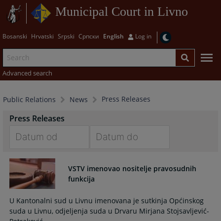
Municipal Court in Livno
Bosanski
Hrvatski
Srpski
Српски
English
Log in
Advanced search
Press Releases
Public Relations
News
Press Releases
Navigate
Navigate
forward
forward
VSTV imenovao nositelje pravosudnih
to
to
funkcija
interact
interact
with
with
U Kantonalni sud u Livnu imenovana je sutkinja Općinskog
the
the
suda u Livnu, odjeljenja suda u Drvaru Mirjana Stojsavljević-
calendar
calendar