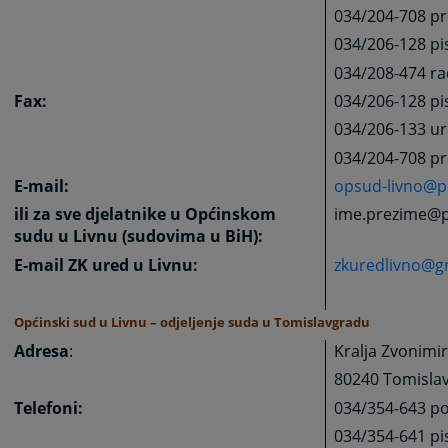
034/204-708 pre
034/206-128 pis
034/208-474 ra
Fax:
034/206-128 pi
034/206-133 ur
034/204-708 pr
E-mail:
opsud-livno@p
ili za sve djelatnike u Općinskom
ime.prezime@p
sudu u Livnu (sudovima u BiH):
E-mail ZK ured u Livnu:
zkuredlivno@g
Općinski sud u Livnu – odjeljenje suda u Tomislavgradu
Adresa
:
Kralja Zvonimi
80240 Tomisla
Telefoni:
034/354-643 po
034/354-641 pi