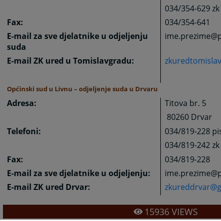
034/354-629 zk
Fax:
034/354-641
E-mail za sve djelatnike u odjeljenju
ime.prezime@p
suda
E-mail ZK ured u Tomislavgradu:
zkuredtomisla
Općinski sud u Livnu – odjeljenje suda u Drvaru
Adresa:
Titova br. 5
80260 Drvar
Telefoni:
034/819-228 pi
034/819-242 zk
Fax:
034/819-228
E-mail za sve djelatnike u odjeljenju:
ime.prezime@p
E-mail ZK ured Drvar:
zkureddrvar@g
15936
VIEWS