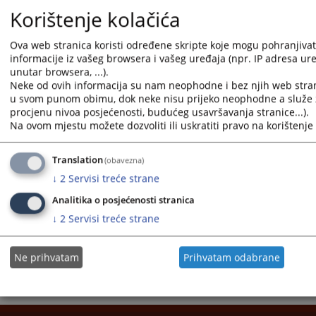
Korištenje kolačića
Ova web stranica koristi određene skripte koje mogu pohranjivati
informacije iz vašeg browsera i vašeg uređaja (npr. IP adresa uređ
unutar browsera, ...).
Neke od ovih informacija su nam neophodne i bez njih web stran
1 - 1 / 1
u svom punom obimu, dok neke nisu prijeko neophodne a služe z
procjenu nivoa posjećenosti, budućeg usavršavanja stranice...).
1
Na ovom mjestu možete dozvoliti ili uskratiti pravo na korištenje 
Court's Contacts
Translation
(obavezna)
Judicial Institutions Directory
↓
2
Servisi treće strane
Analitika o posjećenosti stranica
↓
2
Servisi treće strane
Ne prihvatam
Prihvatam odabrane