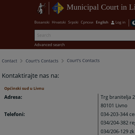
Municipal Court in L
Bosanski
Hrvatski
Srpski
Српски
English
Log in
Advanced search
Court's Contacts
Contact
Court's Contacts
Kontaktirajte nas na:
Općinski sud u Livnu
Adresa:
Trg branitelja 2
80101 Livno
Telefoni:
034-203-344 ce
034/204-382 reg
034/206-129 zk 