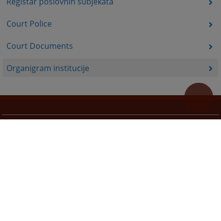
Registar poslovnih subjekata
Court Police
Court Documents
Organigram institucije
Useful links
How to use the site?
Site Map
Privacy Policy