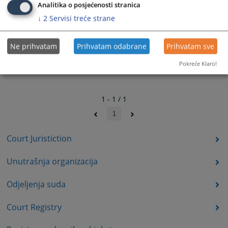
Analitika o posjećenosti stranica
↓
2
Servisi treće strane
Ne prihvatam
Prihvatam odabrane
Prihvatam sve
Pokreće Klaro!
1 - 1 / 1
1
Court Juristiction
Unutrašnja organizacija
Odjeljenja suda
Court Registry