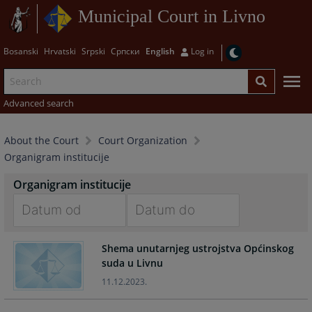
Municipal Court in Livno
Bosanski
Hrvatski
Srpski
Српски
English
Log in
Advanced search
About the Court
Court Organization
Organigram institucije
Organigram institucije
Navigate
Navigate
Shema unutarnjeg ustrojstva Općinskog
forward
forward
suda u Livnu
to
to
interact
interact
11.12.2023.
with
with
the
the