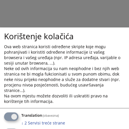
calendar
calendar
and
and
select
select
a
a
date.
date.
Korištenje kolačića
Press
Press
the
the
Ova web stranica koristi određene skripte koje mogu
question
question
pohranjivati i koristiti određene informacije iz vašeg
mark
mark
browsera i vašeg uređaja (npr. IP adresa uređaja, varijable o
key
key
sesiji unutar browsera, ...).
Neke od ovih informacija su nam neophodne i bez njih web
to
to
stranica ne bi mogla fukcionisati u svom punom obimu, dok
get
get
neke nisu prijeko neophodne a služe za dodatne stvari (npr.
the
the
procjenu nivoa posjećenosti, budućeg usavršavanja
keyboard
keyboard
stranice...).
shortcuts
shortcuts
Na ovom mjestu možete dozvoliti ili uskratiti pravo na
for
for
korištenje tih informacija.
changing
changing
dates.
dates.
Translation
(obavezna)
↓
2
Servisi treće strane