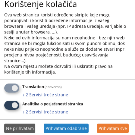
Korištenje kolačića
Ova web stranica koristi određene skripte koje mogu
pohranjivati i koristiti određene informacije iz vašeg
browsera i vašeg uređaja (npr. IP adresa uređaja, varijable o
sesiji unutar browsera, ...).
Neke od ovih informacija su nam neophodne i bez njih web
stranica ne bi mogla fukcionisati u svom punom obimu, dok
neke nisu prijeko neophodne a služe za dodatne stvari (npr.
procjenu nivoa posjećenosti, budućeg usavršavanja
stranice...).
Na ovom mjestu možete dozvoliti ili uskratiti pravo na
korištenje tih informacija.
Translation
(obavezna)
↓
2
Servisi treće strane
Analitika o posjećenosti stranica
↓
2
Servisi treće strane
Ne prihvatam
Prihvatam odabrane
Prihvatam sve