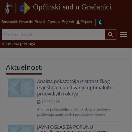
Općinski sud u Gračanici
Bosanski
Hrvatski
Srpski
Српски
English
Prijava
Napredna pretraga
Aktuelnosti
Analiza pokazatelja iz statističkog
izvještaja o poštivanju optimalnih i
predvidivih rokova
10.07.2026.
Analiza pokazatelja iz statističkog izvještaja o
poštivanju optimalnih i predvidivih rokova
JAVNI OGLAS ZA POPUNU