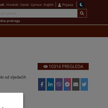
ski
Hrvatski
Srpski
Српски
English
Prijava
dna pretraga
10314
PREGLEDA
ki od sljedećih