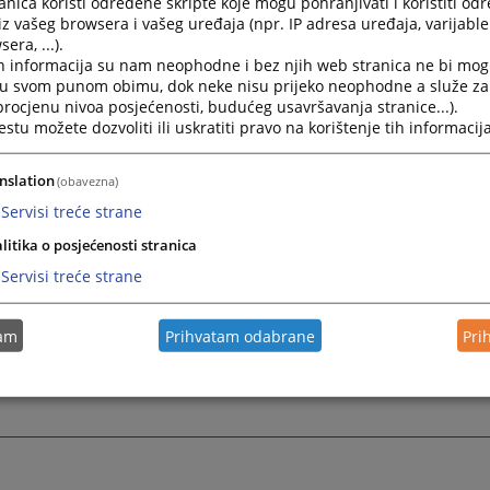
nica koristi određene skripte koje mogu pohranjivati i koristiti od
iz vašeg browsera i vašeg uređaja (npr. IP adresa uređaja, varijable 
nom na brojeve:
era, ...).
h informacija su nam neophodne i bez njih web stranica ne bi mog
i u svom punom obimu, dok neke nisu prijeko neophodne a služe z
7 800 –
Centrala
 procjenu nivoa posjećenosti, budućeg usavršavanja stranice...).
tu možete dozvoliti ili uskratiti pravo na korištenje tih informacija
7 802 –
Pisarnica
7 808 –
Zemljišno knjižni ured (ZK ured)
nslation
(obavezna)
7 821 –
Tehnički sekretar
Servisi treće strane
7 822 –
Fax
litika o posjećenosti stranica
opsud-gracanica@pravosudje.ba
Servisi treće strane
oslene u Općinskom sudu u Gračanici možete kontaktirati l
tam
Prihvatam odabrane
Pri
koristeći sljedeći format adrese elektronske
ime.prezime@pravosudje.ba