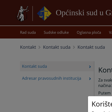
Općinski sud u G
Rad suda
Sudske odluke
Oglasna ploča
V
Kontakt suda
Kontakt
Kontakt suda
Kontakt suda
Kon
Adresar pravosudnih institucija
Za svak
načina:
Putem 
Općinsk
Korišt
Armije 
75320 