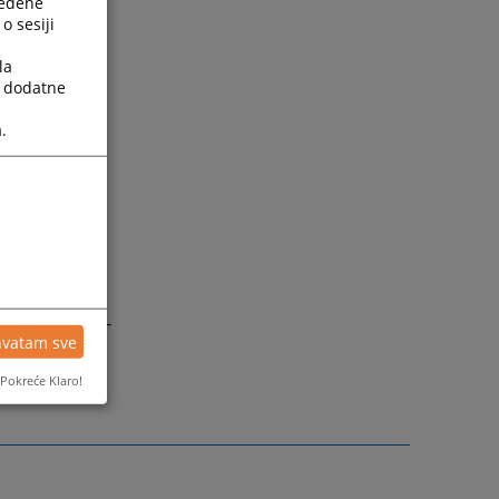
ređene
o sesiji
la
a dodatne
.
ično putem e-
hvatam sve
Pokreće Klaro!