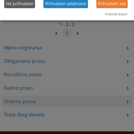
Ne prihvatam
Prihvatam odabrane
Prihvatam sve
Pokreće Klaro!
1 - 2 / 2
1
Mjera osiguranja
Obligaciono pravo
Porodično pravo
Radno pravo
Stvarno pravo
Šteta zbog klevete