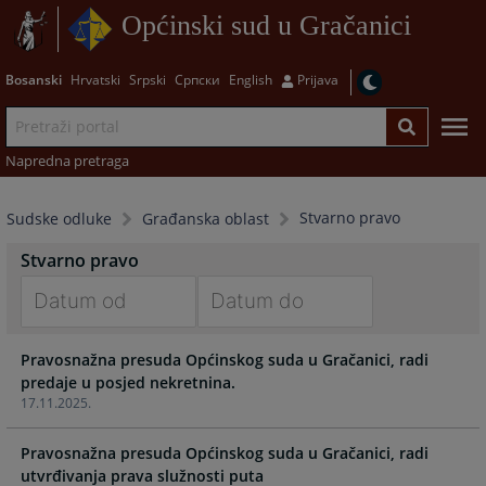
Općinski sud u Gračanici
Bosanski
Hrvatski
Srpski
Српски
English
Prijava
Napredna pretraga
Stvarno pravo
Sudske odluke
Građanska oblast
Stvarno pravo
Navigate
Navigate
Pravosnažna presuda Općinskog suda u Gračanici, radi
forward
forward
predaje u posjed nekretnina.
to
to
17.11.2025.
interact
interact
with
with
Pravosnažna presuda Općinskog suda u Gračanici, radi
the
the
utvrđivanja prava služnosti puta
calendar
calendar