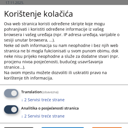
17.11.2025.
and
and
Korištenje kolačića
select
select
a
a
date.
date.
Ova web stranica koristi određene skripte koje mogu
pohranjivati i koristiti određene informacije iz vašeg
Press
Press
browsera i vašeg uređaja (npr. IP adresa uređaja, varijable o
the
the
sesiji unutar browsera, ...).
question
question
Neke od ovih informacija su nam neophodne i bez njih web
mark
mark
stranica ne bi mogla fukcionisati u svom punom obimu, dok
key
key
neke nisu prijeko neophodne a služe za dodatne stvari (npr.
to
to
procjenu nivoa posjećenosti, budućeg usavršavanja
stranice...).
get
get
Na ovom mjestu možete dozvoliti ili uskratiti pravo na
the
the
korištenje tih informacija.
keyboard
keyboard
shortcuts
shortcuts
Translation
for
for
(obavezna)
changing
changing
↓
2
Servisi treće strane
dates.
dates.
Analitika o posjećenosti stranica
↓
2
Servisi treće strane