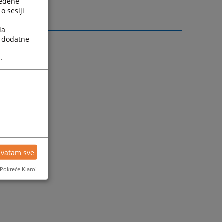
ređene
o sesiji
la
a dodatne
.
hvatam sve
Pokreće Klaro!