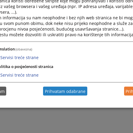
nica koristi određene skripte koje mogu pohranjivati i koristiti od
iz vašeg browsera i vašeg uređaja (npr. IP adresa uređaja, varijable 
era, ...).
h informacija su nam neophodne i bez njih web stranica ne bi mog
i u svom punom obimu, dok neke nisu prijeko neophodne a služe z
 procjenu nivoa posjećenosti, budućeg usavršavanja stranice...).
tu možete dozvoliti ili uskratiti pravo na korištenje tih informacija
nslation
(obavezna)
Servisi treće strane
litika o posjećenosti stranica
Servisi treće strane
tam
Prihvatam odabrane
Pri