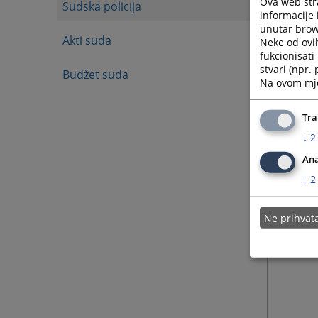
Ova web stra
Sudska policija
informacije 
unutar brows
Akti suda
Neke od ovi
fukcionisat
stvari (npr.
Budžet suda
Na ovom mjes
Tra
↓
2
Ana
↓
2
Ne prihva