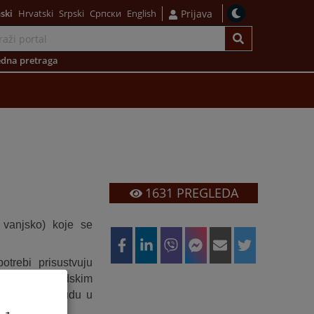
ski
Hrvatski
Srpski
Српски
English
Prijava
dna pretraga
1631
PREGLEDA
i vanjsko) koje se
trebi prisustvuju
 asistiraju sudskim
u Općinskom sudu u