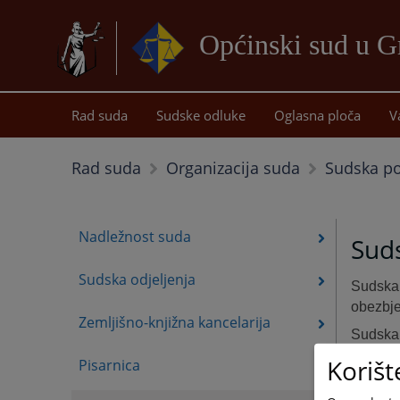
Općinski sud u G
Rad suda
Sudske odluke
Oglasna ploča
V
Sudska pol
Rad suda
Organizacija suda
Nadležnost suda
Suds
Sudska odjeljenja
Sudska 
obezbje
Zemljišno-knjižna kancelarija
Sudska 
suđenji
Korišt
Pisarnica
izvršio
Gračani