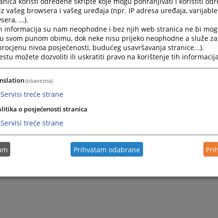
nica koristi određene skripte koje mogu pohranjivati i koristiti od
rješenja i izdaje uvjerenja o zemljišnoknjižnom stanju i oba
iz vašeg browsera i vašeg uređaja (npr. IP adresa uređaja, varijable 
era, ...).
 prirodi spadaju u djelokrug rada zemljišnoknjižne kancelarij
h informacija su nam neophodne i bez njih web stranica ne bi mog
i u svom punom obimu, dok neke nisu prijeko neophodne a služe z
 procjenu nivoa posjećenosti, budućeg usavršavanja stranice...).
tu možete dozvoliti ili uskratiti pravo na korištenje tih informacija
nslation
(obavezna)
Servisi treće strane
litika o posjećenosti stranica
Servisi treće strane
tam
Prihvatam odabrane
Pri