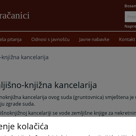
Bosan
račanici
Idi
na
Napre
sadržaj
aša pitanja
Odnosi s javnošću
Javne nabavke
Kontakt
-knjižna kancelarija
jišno-knjižna kancelarija
noknjižna kancelarija ovog suda (gruntovnica) smještena je u
ju zgrade suda.
išnoknjižnoj kancelariji se vode zemljišne knjige za nekretn
 Gračanice, Doboj Istok, Petrovo i Doboj (Boljanić).
enje kolačića
nje zemljišnoknjižne kancelarije vodi zemljišne knjige odnos
ih ugovora, provodi odluke suda i drugih organa u vezi sa