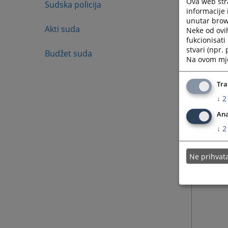
Ova web stra
Sudska policija
donosi 
informacije 
unutar brows
koji po
Akti suda
Neke od ovi
fukcionisat
stvari (npr.
Budžet suda
Na ovom mjes
Tra
↓
2
Ana
↓
2
Ne prihva