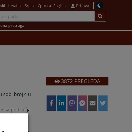
ski
Hrvatski
Srpski
Српски
English
Prijava
dna pretraga
3872
PREGLEDA
 sobi broj 4 u
ine sa područja
no knjige
 nekretninama,