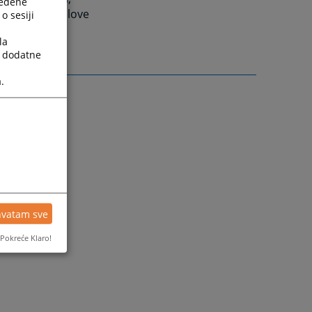
ređene
vlja druge poslove
o sesiji
e.
la
a dodatne
.
hvatam sve
Pokreće Klaro!