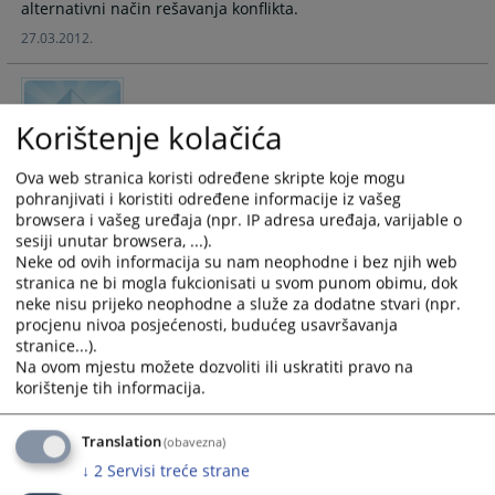
alternativni način rešavanja konflikta.
calendar
calendar
27.03.2012.
and
and
select
select
a
a
Kako mogu doći do sudije u postupku?
date.
date.
Korištenje kolačića
Press
Press
the
the
Do sudije koji sudi u Vašem postupku nije dozvoljeno dolaziti
Ova web stranica koristi određene skripte koje mogu
question
question
pohranjivati i koristiti određene informacije iz vašeg
bez poziva ili suprotne stranke u postupku.
mark
mark
browsera i vašeg uređaja (npr. IP adresa uređaja, varijable o
key
key
sesiji unutar browsera, ...).
27.03.2012.
Neke od ovih informacija su nam neophodne i bez njih web
to
to
stranica ne bi mogla fukcionisati u svom punom obimu, dok
get
get
neke nisu prijeko neophodne a služe za dodatne stvari (npr.
the
the
Kako mogu dobiti informacije o
procjenu nivoa posjećenosti, budućeg usavršavanja
keyboard
keyboard
predmetu?
stranice...).
shortcuts
shortcuts
Na ovom mjestu možete dozvoliti ili uskratiti pravo na
for
for
korištenje tih informacija.
Informacije o predmetu možete dobiti od sudskih službenika
changing
changing
koji rade u sudskoj pisarnici.
dates.
dates.
Translation
(obavezna)
27.03.2012.
↓
2
Servisi treće strane