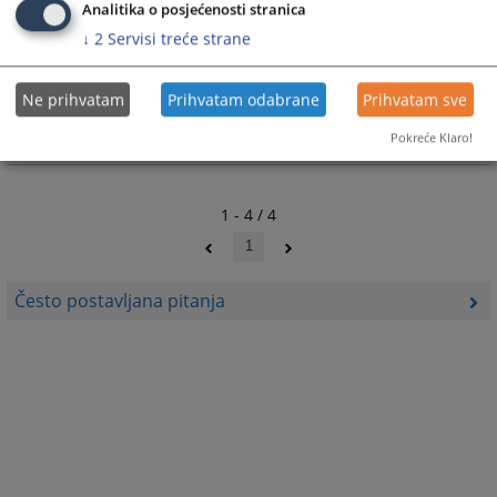
Analitika o posjećenosti stranica
Kako doći do informacije o predmetu?
↓
2
Servisi treće strane
Informacije o predmetu možete dobiti od sudskih službenika
Ne prihvatam
Prihvatam odabrane
Prihvatam sve
koji rade u sudskoj pisarnici
Pokreće Klaro!
26.08.2009.
1 - 4 / 4
1
Često postavljana pitanja