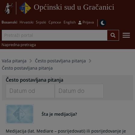
Općinski sud u Gračanici
Bosanski
Hrvatski
Srpski
Српски
English
Prijava
Napredna pretraga
Vaša pitanja
Često postavljana pitanja
Često postavljana pitanja
Često postavljana pitanja
Navigate
Navigate
forward
forward
Šta je medijacija?
to
to
interact
interact
with
with
Medijacija (lat. Mediare – posrijedovati) ili posrijedovanje je
the
the