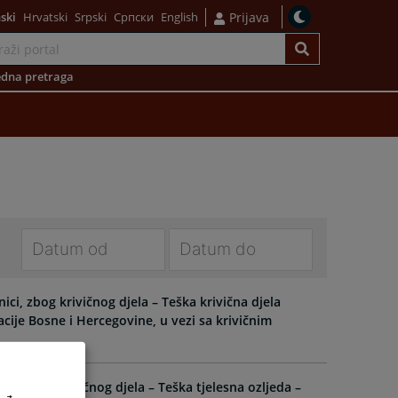
ski
Hrvatski
Srpski
Српски
English
Prijava
dna pretraga
Navigate
Navigate
forward
forward
, zbog krivičnog djela – Teška krivična djela
to
to
cije Bosne i Hercegovine, u vezi sa krivičnim
interact
interact
with
with
the
the
i zbog krivičnog djela – Teška tjelesna ozljeda –
calendar
calendar