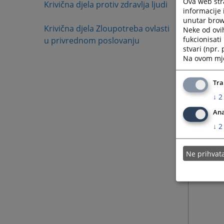
Ova web stra
Krivična djela protiv zdravlja ljudi
informacije 
unutar brows
Krivična djela Zloupotreba ovlasti
Neke od ovi
13.07.
fukcionisat
u privrednom poslovanju
stvari (npr.
Na ovom mjes
13.07.
Tra
↓
2
Ana
16.12.
↓
2
16.12.
Ne prihva