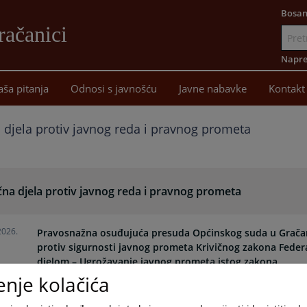
Bosan
račanici
Idi
na
Napre
sadržaj
aša pitanja
Odnosi s javnošću
Javne nabavke
Kontakt
a djela protiv javnog reda i pravnog prometa
čna djela protiv javnog reda i pravnog prometa
2026.
Pravosnažna osuđujuća presuda Općinskog suda u Gračanici
protiv sigurnosti javnog prometa Krivičnog zakona Federa
djelom – Ugrožavanje javnog prometa istog zakona
enje kolačića
2026.
Pravosnažna osuđujuća presuda Općinskog suda u Gračanic