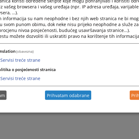
nica koristi određene skripte koje mogu pohranjivati i koristiti od
iz člana 172. stav 1. u vezi sa članom 28. Krivičnog zakon
iz vašeg browsera i vašeg uređaja (npr. IP adresa uređaja, varijable 
era, ...).
h informacija su nam neophodne i bez njih web stranica ne bi mog
2026.
Pravosnažna osuđujuća presuda Općinskog suda u Gračanic
i u svom punom obimu, dok neke nisu prijeko neophodne a služe z
Krivičnog zakona Federacije Bosne i Hercegovine
 procjenu nivoa posjećenosti, budućeg usavršavanja stranice...).
tu možete dozvoliti ili uskratiti pravo na korištenje tih informacija
2026.
Pravosnažna osuđujuća presuda Općinskog suda u Gračanic
protiv sigurnosti javnog prometa Krivičnog zakona Federa
nslation
(obavezna)
djelom - Ugrožavanje javnog prometa
Servisi treće strane
litika o posjećenosti stranica
2024.
Pravosnažna oslobađajuća presuda Općinskog suda u Grača
Servisi treće strane
2024.
Pravosnažna presuda Općinskog suda u Gračanici zbog kriv
tam
Prihvatam odabrane
Pri
javnog prometa