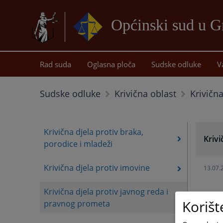
Općinski sud u G
Rad suda
Oglasna ploča
Sudske odluke
V
Krivičn
Sudske odluke
Krivična oblast
Krivična djela protiv braka,
Krivi
porodice i mladeži
Krivična djela protiv imovine
13.07.
Krivična djela protiv javnog reda i
Korišt
pravnog prometa
13.07.