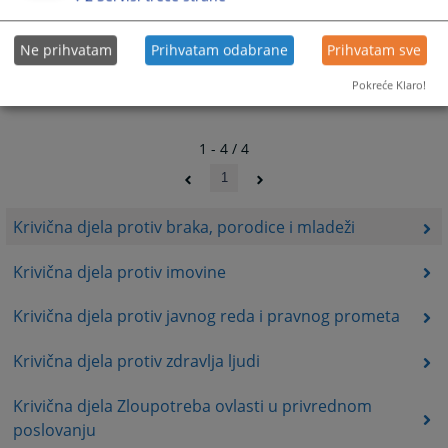
Ne prihvatam
Prihvatam odabrane
Prihvatam sve
Pokreće Klaro!
1 - 4 / 4
1
Krivična djela protiv braka, porodice i mladeži
Krivična djela protiv imovine
Krivična djela protiv javnog reda i pravnog prometa
Krivična djela protiv zdravlja ljudi
Krivična djela Zloupotreba ovlasti u privrednom
poslovanju