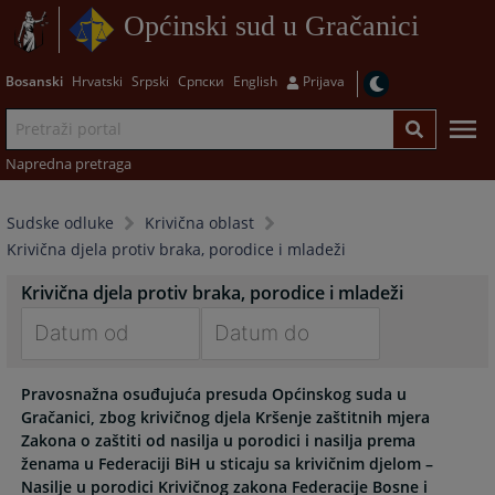
Općinski sud u Gračanici
Bosanski
Hrvatski
Srpski
Српски
English
Prijava
Napredna pretraga
Sudske odluke
Krivična oblast
Krivična djela protiv braka, porodice i mladeži
Krivična djela protiv braka, porodice i mladeži
Navigate
Navigate
Pravosnažna osuđujuća presuda Općinskog suda u
forward
forward
Gračanici, zbog krivičnog djela Kršenje zaštitnih mjera
to
to
Zakona o zaštiti od nasilja u porodici i nasilja prema
interact
interact
ženama u Federaciji BiH u sticaju sa krivičnim djelom –
with
with
Nasilje u porodici Krivičnog zakona Federacije Bosne i
the
the