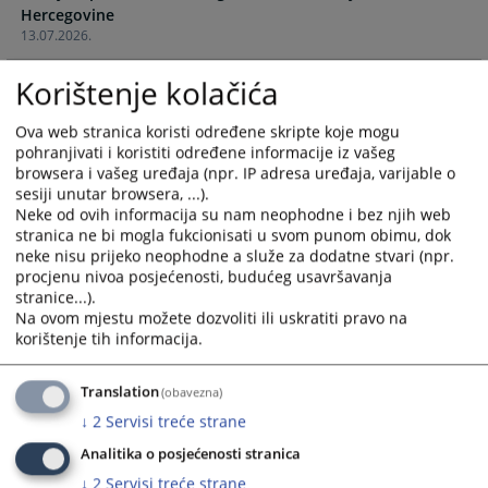
Hercegovine
calendar
calendar
13.07.2026.
and
and
select
select
Korištenje kolačića
Pravosnažna oslobađajuća presuda Općinskog suda u
a
a
Gračanici zbog krivičnog djela Nasilje u porodici
date.
date.
24.09.2025.
Ova web stranica koristi određene skripte koje mogu
Press
Press
pohranjivati i koristiti određene informacije iz vašeg
the
the
browsera i vašeg uređaja (npr. IP adresa uređaja, varijable o
Pravosnažna osuđujuća presuda Općinskog suda u
question
question
sesiji unutar browsera, ...).
Gračanici zbog krivičnog djela Laka tjelesna ozljeda
mark
mark
Neke od ovih informacija su nam neophodne i bez njih web
24.09.2025.
stranica ne bi mogla fukcionisati u svom punom obimu, dok
key
key
neke nisu prijeko neophodne a služe za dodatne stvari (npr.
to
to
Pravosnažna osuđujuća presuda Općinskog suda u
procjenu nivoa posjećenosti, budućeg usavršavanja
get
get
Gračanici zbog krivičnog djela Nasilje u porodici
stranice...).
the
the
Na ovom mjestu možete dozvoliti ili uskratiti pravo na
16.12.2024.
keyboard
keyboard
korištenje tih informacija.
shortcuts
shortcuts
for
for
Translation
(obavezna)
changing
changing
↓
2
Servisi treće strane
dates.
dates.
Analitika o posjećenosti stranica
↓
2
Servisi treće strane