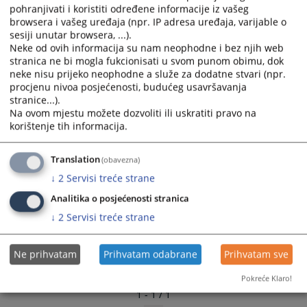
pohranjivati i koristiti određene informacije iz vašeg
primjenjuju se, u skladu sa zakonom i opći propisi o
browsera i vašeg uređaja (npr. IP adresa uređaja, varijable o
radu i kolektivni ugovori.
sesiji unutar browsera, ...).
Neke od ovih informacija su nam neophodne i bez njih web
3020
PREGLEDA
stranica ne bi mogla fukcionisati u svom punom obimu, dok
neke nisu prijeko neophodne a služe za dodatne stvari (npr.
procjenu nivoa posjećenosti, budućeg usavršavanja
stranice...).
Na ovom mjestu možete dozvoliti ili uskratiti pravo na
korištenje tih informacija.
Translation
(obavezna)
↓
2
Servisi treće strane
Analitika o posjećenosti stranica
↓
2
Servisi treće strane
Ne prihvatam
Prihvatam odabrane
Prihvatam sve
Pokreće Klaro!
1 - 1 / 1