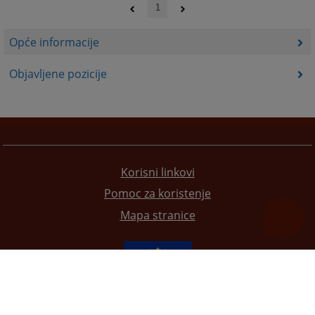
1
Opće informacije
Objavljene pozicije
Korisni linkovi
Pomoc za koristenje
Mapa stranice
Redizajn web stranice je finansirala Evropska unija. Za njen sadržaj isključivo je odgovorno
Visoko sudsko i tužilačko vijeće BiH i ona ne odražava nužno stavove Evropske unije.