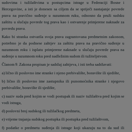
sudovima i tužilaštvima u postupcima istrage u Federaciji Bosne i
Hercegovine, a isti je donesen sa ciljem da se spriječi nastajanje povrede
prava na pravično suđenje u razumnom ruku, odnosno da pruži sudsku
zaštitu u slučaju povrede tog prava kao i ostvarenje primjerene naknade za
povredu prava.
Kako bi stranka ostvarila svoja prava zagrantovana predmetnim zakonom,
potrebno je da podnese zahtjev za zaštitu prava na pravično suđenje u
razumnom roku i isplatu primjerene naknade u slučaju povrede prava na
suđenje u razumnom roku pred nadležnim sudom ili tužiteljstvom.
Članom 9. Zakona propisan je sadržaj zahtjeva, i isti treba sadržavati:
a) lično ili poslovno ime stranke i njeno prebivalište, boravište ili sjedište,
b) lično ili poslovno ime zastupnika ili punomoćnika stranke i njegovo
prebivalište, boravište ili sjedište,
c) naziv suda pred kojim se vodi postupak ili naziv tužilaštva pred kojim se
vodi istraga,
d) poslovni broj sudskog ili tužilačkog predmeta,
e) vrijeme trajanja sudskog postupka ili postupka pred tužilaštvom,
f) podatke o predmetu suđenja ili istrage koji ukazuju na to da sud ili