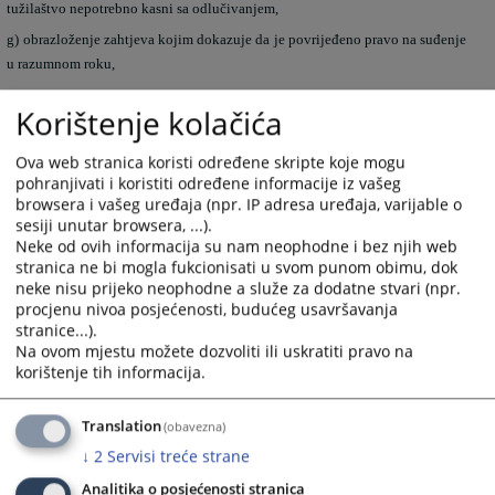
tužilaštvo nepotrebno kasni sa odlučivanjem,
g) obrazloženje zahtjeva kojim dokazuje da je povrijeđeno pravo na suđenje
u razumnom roku,
h) zahtjev za isplatu primjerene naknade,
Korištenje kolačića
i) svojeručni potpis stranke ili zastupnika ili punomoćnika stranke.
U odsustvu nekog od gore navedenih elementa zahtjev se odbacuje bez
Ova web stranica koristi određene skripte koje mogu
pohranjivati i koristiti određene informacije iz vašeg
ispitnog postupka. Napominje se da je na osnovu člana 22. navedenog
browsera i vašeg uređaja (npr. IP adresa uređaja, varijable o
zakona određeno da stranka koja je podnijela apelaciju Ustavnom sudu
sesiji unutar browsera, ...).
Bosne i Hercegovine prije stupanja na snagu ovog zakona (prije 12.12.2025.
Neke od ovih informacija su nam neophodne i bez njih web
godine), ne može podnijeti zahtjev za zaštitu prava na pravično suđenje u
stranica ne bi mogla fukcionisati u svom punom obimu, dok
razumnom roku po ovom zakonu.
neke nisu prijeko neophodne a služe za dodatne stvari (npr.
procjenu nivoa posjećenosti, budućeg usavršavanja
Radi olakšavanja ostvarivanja prava pred Općinskim sudom u Gračanici
stranice...).
kreiran je obrazac zahtjeva za stranke koji se nalazi u priloženom
Na ovom mjestu možete dozvoliti ili uskratiti pravo na
dokumentu.
korištenje tih informacija.
483
PREGLEDA
Translation
(obavezna)
↓
2
Servisi treće strane
Analitika o posjećenosti stranica