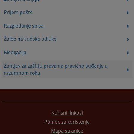
Prijem pošte
Razgledanje spisa
Žalbe na sudske odluke
Medijacija
Zahtjev za zaštitu prava na pravično suđenje u
razumnom roku
Korisni linkovi
Pomoc za koristenje
Mapa stranice