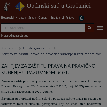
Općinski sud u Gračanici
Bosanski
Hrvatski
Srpski
Српски
English
Prijava
Napredna pretraga
Rad suda
Upute građanima
Zahtjev za zaštitu prava na pravično suđenje u razumnom roku
ZAHTJEV ZA ZAŠTITU PRAVA NA PRAVIČNO
SUĐENJE U RAZUMNOM ROKU
Zakon o zaštiti prava na pravično suđenje u razumnom roku u Federaciji
Bosne i Hercegovine (“Službene novine F BiH”, broj: 92/25) stupio je na
snagu dana 12. decembra 2025. godine.
Zakonom su propisani načini, uslovi i postupak zaštite prava na suđenje u
razumnom roku u sudskim postupcima koji se vode pred nadležnim