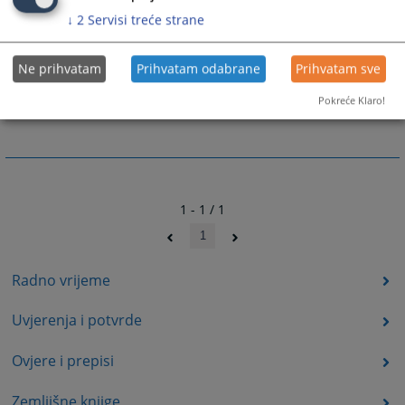
↓
2
Servisi treće strane
Prateći dokumenti
Ne prihvatam
Prihvatam odabrane
Prihvatam sve
Zahtjev pravično suđenje
Pokreće Klaro!
1 - 1 / 1
1
Radno vrijeme
Uvjerenja i potvrde
Ovjere i prepisi
Zemljišne knjige