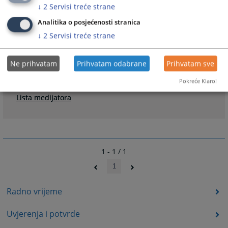
↓
2
Servisi treće strane
1352
PREGLEDA
Analitika o posjećenosti stranica
↓
2
Servisi treće strane
Ne prihvatam
Prihvatam odabrane
Prihvatam sve
Linkovi
Pokreće Klaro!
Lista medijatora
1 - 1 / 1
1
Radno vrijeme
Uvjerenja i potvrde