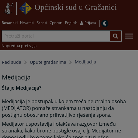
Općinski sud u Gračanici
Bosanski
Hrvatski
Srpski
Српски
English
Prijava
Napredna pretraga
Medijacija
Rad suda
Upute građanima
Medijacija
Šta je Medijacija?
Medijacija je postupak u kojem treća neutralna osoba
(MEDIJATOR) pomaže strankama u nastojanju da
postignu obostrano prihvatljivo rješenje spora.
Medijator uspostavlja i olakšava razgovor između
stranaka, kako bi one postigle ovaj cilj. Medijator ne
donosi odluke o tome kako će spor biti riješen.