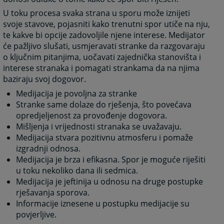
U toku procesa svaka strana u sporu može iznijeti
svoje stavove, pojasniti kako trenutni spor utiče na nju,
te kakve bi opcije zadovoljile njene interese. Medijator
će pažljivo slušati, usmjeravati stranke da razgovaraju
o ključnim pitanjima, uočavati zajednička stanovišta i
interese stranaka i pomagati strankama da na njima
baziraju svoj dogovor.
Medijacija je povoljna za stranke
Stranke same dolaze do rješenja, što povećava
opredjeljenost za provođenje dogovora.
Mišljenja i vrijednosti stranaka se uvažavaju.
Medijacija stvara pozitivnu atmosferu i pomaže
izgradnji odnosa.
Medijacija je brza i efikasna. Spor je moguće riješiti
u toku nekoliko dana ili sedmica.
Medijacija je jeftinija u odnosu na druge postupke
rješavanja sporova.
Informacije iznesene u postupku medijacije su
povjerljive.