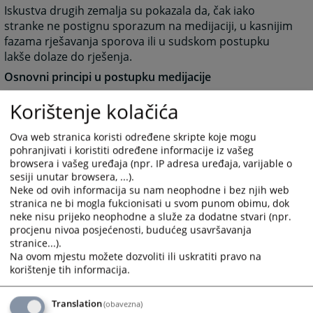
Iskustva drugih zemalja su pokazala da, čak iako
stranke ne postignu sporazum na medijaciji, u kasnijim
fazama rješavanja sporova ili u sudskom postupku
lakše dolaze do rješenja.
Osnovni principi u postupku medijacije
Dobrovoljnost
- Strane u sporu dobrovoljno pokreću
Korištenje kolačića
postupak medijacije i sudjeluju u postizanju
sporazuma.
Ova web stranica koristi određene skripte koje mogu
Povjerljivost
- Postupak medijacije je povjerljive
pohranjivati i koristiti određene informacije iz vašeg
prirode. Izjave stranaka iznesene u postupku medijacije
browsera i vašeg uređaja (npr. IP adresa uređaja, varijable o
sesiji unutar browsera, ...).
ne mogu se bez odobrenja stranaka koristiti kao dokaz
Neke od ovih informacija su nam neophodne i bez njih web
u bilo kojem drugom postupku.
stranica ne bi mogla fukcionisati u svom punom obimu, dok
Jednakost stranaka
- Stranke u postupku medijacije
neke nisu prijeko neophodne a služe za dodatne stvari (npr.
imaju jednaka prava.
procjenu nivoa posjećenosti, budućeg usavršavanja
stranice...).
Neutralnost medijatora
- Medijator posreduje na
Na ovom mjestu možete dozvoliti ili uskratiti pravo na
neutralan način, bez predrasuda u pogledu stranaka i
korištenje tih informacija.
predmeta spora.
Translation
(obavezna)