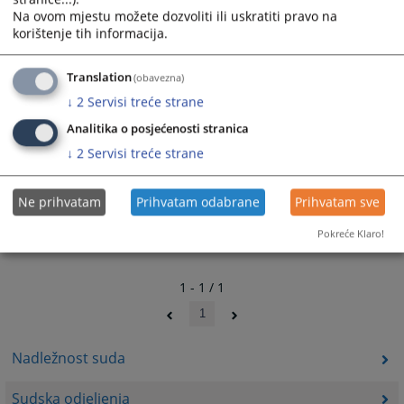
1803
PREGLEDA
Na ovom mjestu možete dozvoliti ili uskratiti pravo na
korištenje tih informacija.
Translation
(obavezna)
↓
2
Servisi treće strane
Analitika o posjećenosti stranica
↓
2
Servisi treće strane
Ne prihvatam
Prihvatam odabrane
Prihvatam sve
Pokreće Klaro!
1 - 1 / 1
1
Nadležnost suda
Sudska odjeljenja