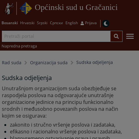
Općinski sud u Gračanici
Bosanski
Hrvatski
Srpski
Српски
English
Prijava
Napredna pretraga
Sudska odjeljenja
Rad suda
Organizacija suda
Sudska odjeljenja
Unutrašnjom organizacijom suda obezbjeđuje se
raspodjela poslova na odgovarajuće unutrašnje
organizacione jedinice na principu funkcionalno
srodnih i međusobno povezanih poslova na način
kojim se osigurava:
zakonito i stručno vršenje poslova i zadataka,
efikasno i racionalno vršenje poslova i zadataka,
blagovremeno ostvarivanje prava i pravnih