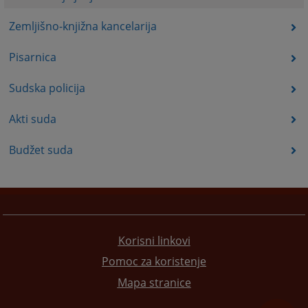
Zemljišno-knjižna kancelarija
Pisarnica
Sudska policija
Akti suda
Budžet suda
Korisni linkovi
Pomoc za koristenje
Mapa stranice