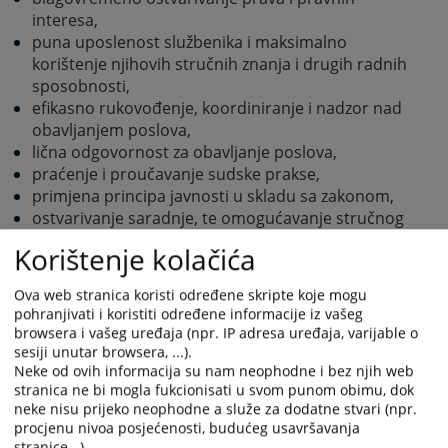
interesa,
puna uposlenost službenika i maksimalno
korištenje njihovih stručnih znanja i drugih radnih
sposobnosti,
efikasno rukovođenje, koordiniranje i nadzor nad
obavljanjem poslova,
lična odgovornost za obavljanje poslova,
praćenje i proučavanje sudske prakse,
primjena principa javnosti u skladu sa zakonom,
ostvarivanje saradnje, te omogućavanje stručnog
obrazovanja i usavršavanje uposlenika suda.
Korištenje kolačića
Za vršenje poslova kojima se osiguravaju uslovi za
pravilan i zakonit rad suda obrazuju se slijedeće
Ova web stranica koristi određene skripte koje mogu
pohranjivati i koristiti određene informacije iz vašeg
organizacione jedinice:
browsera i vašeg uređaja (npr. IP adresa uređaja, varijable o
Odjeljenje sudija;
sesiji unutar browsera, ...).
Odjeljenje sudske uprave;
Neke od ovih informacija su nam neophodne i bez njih web
Odjeljenje za zemljišno-knjižne poslove
stranica ne bi mogla fukcionisati u svom punom obimu, dok
neke nisu prijeko neophodne a služe za dodatne stvari (npr.
(Zemljišnoknjižni ured);
procjenu nivoa posjećenosti, budućeg usavršavanja
stranice...).