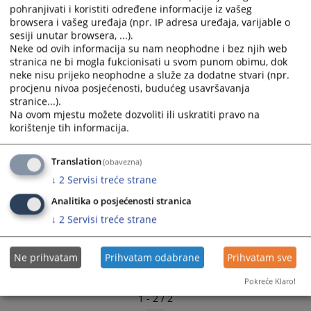
sudu u Gračanici
pohranjivati i koristiti određene informacije iz vašeg
and
and
browsera i vašeg uređaja (npr. IP adresa uređaja, varijable o
28.11.2025.
select
select
sesiji unutar browsera, ...).
a
a
Neke od ovih informacija su nam neophodne i bez njih web
date.
date.
stranica ne bi mogla fukcionisati u svom punom obimu, dok
Press
Press
neke nisu prijeko neophodne a služe za dodatne stvari (npr.
the
the
procjenu nivoa posjećenosti, budućeg usavršavanja
stranice...).
question
question
Na ovom mjestu možete dozvoliti ili uskratiti pravo na
mark
mark
korištenje tih informacija.
key
key
to
to
Translation
(obavezna)
get
get
the
the
↓
2
Servisi treće strane
keyboard
keyboard
Analitika o posjećenosti stranica
shortcuts
shortcuts
↓
2
Servisi treće strane
for
for
changing
changing
dates.
dates.
Ne prihvatam
Prihvatam odabrane
Prihvatam sve
Pokreće Klaro!
1 - 2 / 2