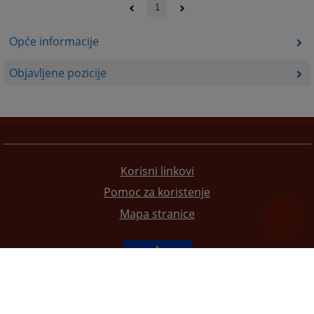
1
Opće informacije
Objavljene pozicije
Korisni linkovi
Pomoc za koristenje
Mapa stranice
Redizajn web stranice je finansirala Evropska unija. Za njen sadržaj isključivo je odgovorno
Visoko sudsko i tužilačko vijeće BiH i ona ne odražava nužno stavove Evropske unije.