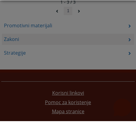
1 - 3 / 3
1
Promotivni materijali
Zakoni
Strategije
Korisni linkovi
Pomoc za koristenje
Mapa stranice