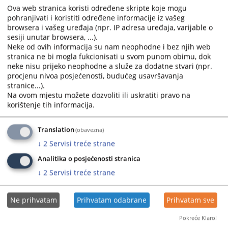
26.08.2009.
Ova web stranica koristi određene skripte koje mogu
select
select
pohranjivati i koristiti određene informacije iz vašeg
a
a
browsera i vašeg uređaja (npr. IP adresa uređaja, varijable o
date.
date.
sesiji unutar browsera, ...).
Press
Press
Neke od ovih informacija su nam neophodne i bez njih web
the
the
stranica ne bi mogla fukcionisati u svom punom obimu, dok
question
question
neke nisu prijeko neophodne a služe za dodatne stvari (npr.
procjenu nivoa posjećenosti, budućeg usavršavanja
mark
mark
stranice...).
key
key
Na ovom mjestu možete dozvoliti ili uskratiti pravo na
to
to
korištenje tih informacija.
get
get
the
the
Translation
(obavezna)
keyboard
keyboard
↓
2
Servisi treće strane
shortcuts
shortcuts
for
for
Analitika o posjećenosti stranica
changing
changing
↓
2
Servisi treće strane
dates.
dates.
Ne prihvatam
Prihvatam odabrane
Prihvatam sve
Pokreće Klaro!