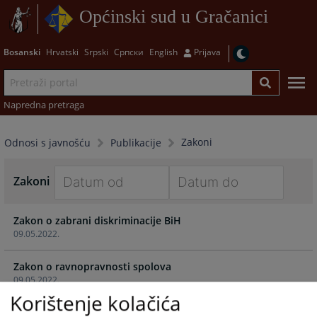
Općinski sud u Gračanici
Bosanski
Hrvatski
Srpski
Српски
English
Prijava
Napredna pretraga
Zakoni
Odnosi s javnošću
Publikacije
Zakoni
Navigate
Navigate
Zakon o zabrani diskriminacije BiH
forward
forward
09.05.2022.
to
to
interact
interact
Zakon o ravnopravnosti spolova
with
with
09.05.2022.
the
the
Korištenje kolačića
calendar
calendar
Zakon o pristupu informacijama
and
and