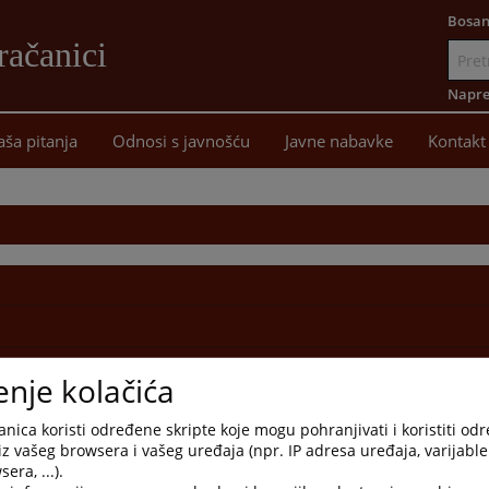
Bosan
račanici
Idi
na
Napre
sadržaj
aša pitanja
Odnosi s javnošću
Javne nabavke
Kontakt
enje kolačića
nica koristi određene skripte koje mogu pohranjivati i koristiti od
iz vašeg browsera i vašeg uređaja (npr. IP adresa uređaja, varijable 
era, ...).