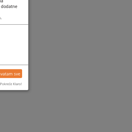
la
a dodatne
.
hvatam sve
Pokreće Klaro!