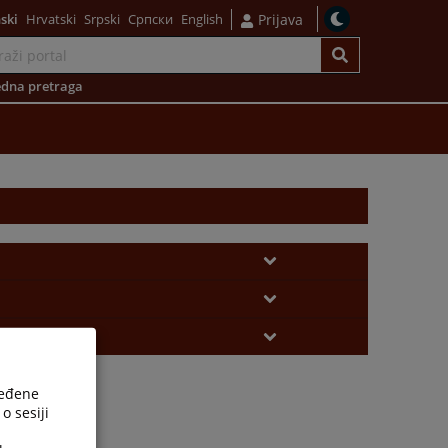
ski
Hrvatski
Srpski
Српски
English
Prijava
dna pretraga
ređene
o sesiji