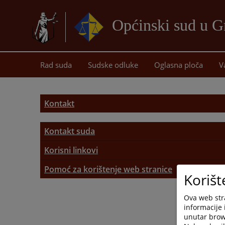
Općinski sud u G
Rad suda
Sudske odluke
Oglasna ploča
V
Kontakt
Kontakt suda
Kontakt suda
Korisni linkovi
Korisni linkovi
Pomoć za korištenje web stranice
Adresar pravosudnih institucija
Korišt
Pomoć za korištenje web stranice
Ova web stra
informacije 
Mapa stranice
unutar brows