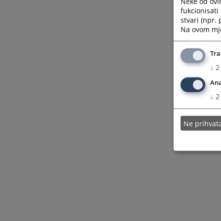
Neke od ovi
fukcionisat
stvari (npr.
Na ovom mjes
Tra
↓
2
Ana
↓
2
Ne prihva