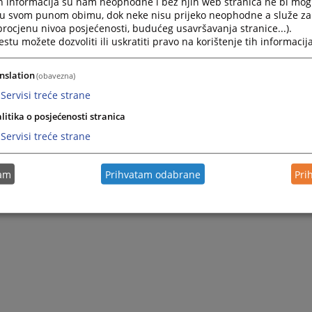
h informacija su nam neophodne i bez njih web stranica ne bi mog
i u svom punom obimu, dok neke nisu prijeko neophodne a služe z
 procjenu nivoa posjećenosti, budućeg usavršavanja stranice...).
tu možete dozvoliti ili uskratiti pravo na korištenje tih informacija
nslation
(obavezna)
Servisi treće strane
litika o posjećenosti stranica
Servisi treće strane
tam
Prihvatam odabrane
Pri