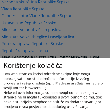
Narodna skupština Republike Srpske
Vlada Republike Srpske
Gender centar Vlade Republike Srpske
Ustavni sud Republike Srpske
Ministarstvo unutrašnjih poslova
Ministarstvo za izbjeglice i raseljena lica
Poreska uprava Republike Srpske
Republička uprava carina
MEĐUNARODNE INSTITUCIJE I ORGANIZACIJE U BIH
Korištenje kolačića
Kancelarija Visokog predstavnika (OHR)
OSCE Misija u BiH
Ova web stranica koristi određene skripte koje mogu
Delegacija Evropske komisije u BiH
pohranjivati i koristiti određene informacije iz vašeg
browsera i vašeg uređaja (npr. IP adresa uređaja, varijable o
Komisija za imovinske zahtjeve raseljenih lica i
sesiji unutar browsera, ...).
izbjeglica (CRPC)
Neke od ovih informacija su nam neophodne i bez njih web
/
stranica ne bi mogla fukcionisati u svom punom obimu, dok
neke nisu prijeko neophodne a služe za dodatne stvari (npr.
UNHCR BiH
procjenu nivoa posjećenosti, budućeg usavršavanja