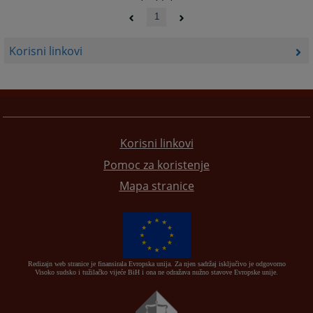
1
Korisni linkovi
Korisni linkovi
Pomoc za koristenje
Mapa stranice
Redizajn web stranice je finansirala Evropska unija. Za njen sadržaj isključivo je odgovorno
Visoko sudsko i tužilačko vijeće BiH i ona ne odražava nužno stavove Evropske unije.