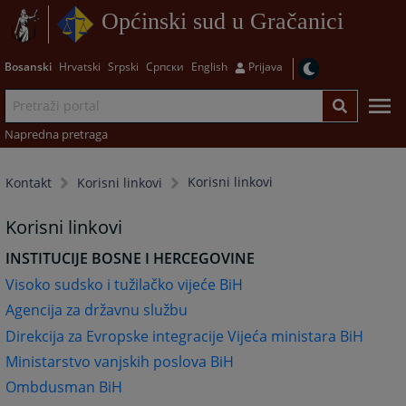
Općinski sud u Gračanici
Bosanski
Hrvatski
Srpski
Српски
English
Prijava
Napredna pretraga
Korisni linkovi
Kontakt
Korisni linkovi
Korisni linkovi
INSTITUCIJE BOSNE I HERCEGOVINE
Visoko sudsko i tužilačko vijeće BiH
Agencija za državnu služ
bu
Direkcija za Evropske integracije Vijeća ministara BiH
Ministarstvo vanjskih poslova BiH
Ombdusman BiH