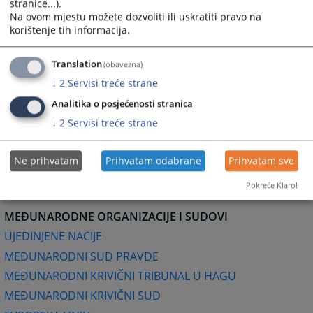
Dom za ljudska prava za BiH
stranice...).
Na ovom mjestu možete dozvoliti ili uskratiti pravo na
korištenje tih informacija.
ADVOKATSKE KOMORE
Advokatska komora Federacije Bosna i Hercegovine
Translation
(obavezna)
Advokatska komora Republike Srpske
↓
2
Servisi treće strane
SUDSKA PRAKSA NA INTERNETU (Centar za sudsku
Analitika o posjećenosti stranica
dokumentaciju)
↓
2
Servisi treće strane
BAZE PRAVNIH PROPISA
Ne prihvatam
Prihvatam odabrane
Prihvatam sve
SLUŽBENI LIST BOSNE I HERCEGOVINE
Pokreće Klaro!
MEĐUNARODNE ORGANIZACIJE I SUDOVI
UJEDINJENE NACIJE
MEĐUNARODNI SUD PRAVDE
MEĐUNARODNI KRIVIČNI TRIBUNAL U HAGU
MEĐUNARODNI KRIVIČNI SUD