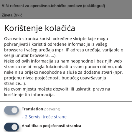
Viši referent za operativno-tehničke poslove (daktilograf)
Zineta Brkić
Seida Čamdžić
Korištenje kolačića
Selmira Bećirović
Marina Sinanović
Ova web stranica koristi određene skripte koje mogu
Nerminka Valjevac
pohranjivati i koristiti određene informacije iz vašeg
Senaida Nurić
browsera i vašeg uređaja (npr. IP adresa uređaja, varijable o
Šejla Hifziefendić
sesiji unutar browsera, ...).
Neke od ovih informacija su nam neophodne i bez njih web
stranica ne bi mogla fukcionisati u svom punom obimu, dok
neke nisu prijeko neophodne a služe za dodatne stvari (npr.
Viši referent za upravljanje predmetima i arhiviranje sudskih
procjenu nivoa posjećenosti, budućeg usavršavanja
predmeta
stranice...).
Fahrudin Šuvalić
Na ovom mjestu možete dozvoliti ili uskratiti pravo na
korištenje tih informacija.
Viši referent za unos dokumenata (upisničar)
Translation
(obavezna)
Hana Krajinović
↓
2
Servisi treće strane
Azra Huskanović
Analitika o posjećenosti stranica