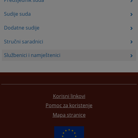
Predsjednik suda
Sudije suda
Dodatne sudije
Stručni saradnici
Službenici i namještenici
Korisni linkovi
Pomoc za koristenje
Mapa stranice