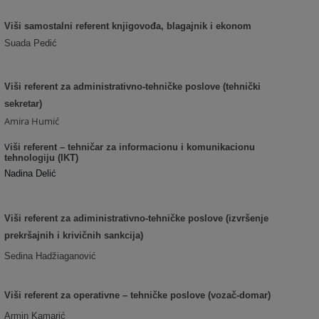
Viši samostalni referent knjigovođa, blagajnik i ekonom
Suada Pedić
Viši referent za administrativno-tehničke poslove (tehnički
sekretar)
Amira Humić
V
iši referent – tehničar za informacionu i komunikacionu
tehnologiju (IKT)
Nadina Delić
Viši referent za adiministrativno-tehničke poslove (izvršenje
prekršajnih i krivičnih sankcija)
Sedina Hadžiaganović
Viši referent za operativne – tehničke poslove (vozač-domar)
Armin Kamarić