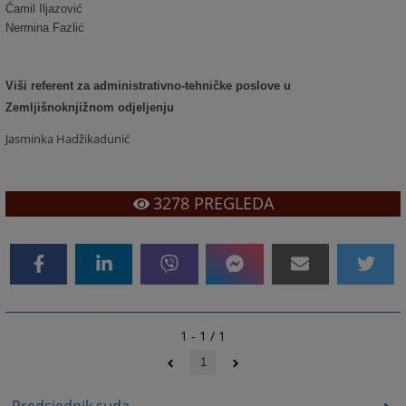
Ćamil Iljazović
Nermina Fazlić
Viši referent za administrativno-tehničke poslove u
Zemljišnoknjižnom odjeljenju
Jasminka Hadžikadunić
3278
PREGLEDA
1 - 1 / 1
1