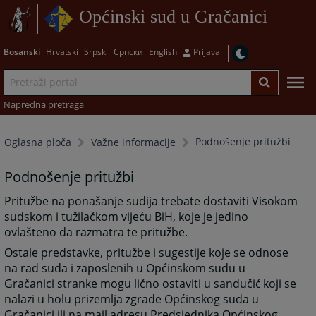
Općinski sud u Gračanici
Bosanski
Hrvatski
Srpski
Српски
English
Prijava
Napredna pretraga
Podnošenje pritužbi
Oglasna ploča
Važne informacije
Podnošenje pritužbi
Pritužbe na ponašanje sudija trebate dostaviti Visokom
sudskom i tužilačkom vijeću BiH, koje je jedino
ovlašteno da razmatra te pritužbe.
Ostale predstavke, pritužbe i sugestije koje se odnose
na rad suda i zaposlenih u Općinskom sudu u
Gračanici stranke mogu lično ostaviti u sandučić
koji se
nalazi u holu prizemlja zgrade Općinskog suda u
Gračanici ili na mail adresu Predsjednika Općinskog