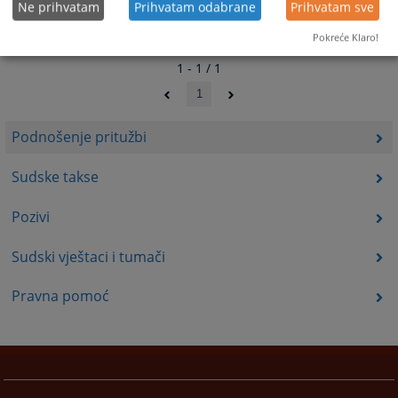
Ne prihvatam
Prihvatam odabrane
Prihvatam sve
Pokreće Klaro!
1 - 1 / 1
1
Podnošenje pritužbi
Sudske takse
Pozivi
Sudski vještaci i tumači
Pravna pomoć