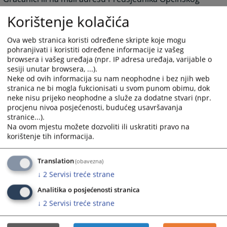
suda u Gračanici.
Korištenje kolačića
Ova web stranica koristi određene skripte koje mogu
pohranjivati i koristiti određene informacije iz vašeg
browsera i vašeg uređaja (npr. IP adresa uređaja, varijable o
4636
PREGLEDA
sesiji unutar browsera, ...).
Neke od ovih informacija su nam neophodne i bez njih web
stranica ne bi mogla fukcionisati u svom punom obimu, dok
neke nisu prijeko neophodne a služe za dodatne stvari (npr.
procjenu nivoa posjećenosti, budućeg usavršavanja
stranice...).
Na ovom mjestu možete dozvoliti ili uskratiti pravo na
korištenje tih informacija.
Translation
(obavezna)
↓
2
Servisi treće strane
Analitika o posjećenosti stranica
↓
2
Servisi treće strane