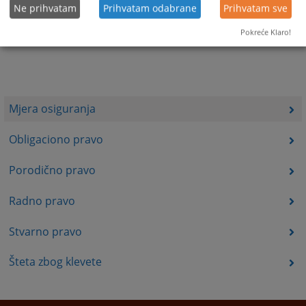
Ne prihvatam
Prihvatam odabrane
Prihvatam sve
Pokreće Klaro!
Mjera osiguranja
Obligaciono pravo
Porodično pravo
Radno pravo
Stvarno pravo
Šteta zbog klevete