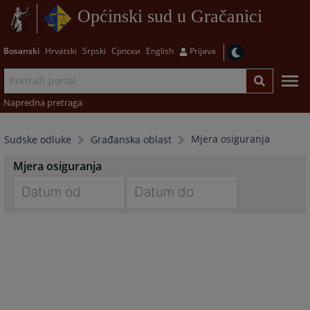
Općinski sud u Gračanici
Bosanski
Hrvatski
Srpski
Српски
English
Prijava
Napredna pretraga
Mjera osiguranja
Sudske odluke
Građanska oblast
Mjera osiguranja
Navigate
Navigate
forward
forward
to
to
interact
interact
with
with
the
the
calendar
calendar