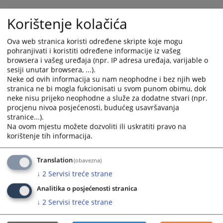
and
and
Korištenje kolačića
select
select
a
a
date.
date.
Ova web stranica koristi određene skripte koje mogu
pohranjivati i koristiti određene informacije iz vašeg
Press
Press
browsera i vašeg uređaja (npr. IP adresa uređaja, varijable o
the
the
sesiji unutar browsera, ...).
question
question
Neke od ovih informacija su nam neophodne i bez njih web
mark
mark
stranica ne bi mogla fukcionisati u svom punom obimu, dok
key
key
neke nisu prijeko neophodne a služe za dodatne stvari (npr.
Trenutno nema vijesti
to
to
procjenu nivoa posjećenosti, budućeg usavršavanja
stranice...).
get
get
Na ovom mjestu možete dozvoliti ili uskratiti pravo na
the
the
korištenje tih informacija.
keyboard
keyboard
shortcuts
shortcuts
Translation
for
for
(obavezna)
changing
changing
↓
2
Servisi treće strane
dates.
dates.
Analitika o posjećenosti stranica
↓
2
Servisi treće strane