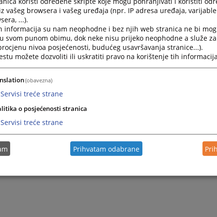
nica koristi određene skripte koje mogu pohranjivati i koristiti od
Kako mogu doći do sudije u postupku?
iz vašeg browsera i vašeg uređaja (npr. IP adresa uređaja, varijable 
era, ...).
Do sudije koji sudi u Vašem postupku nije dozvoljeno d
h informacija su nam neophodne i bez njih web stranica ne bi mog
i u svom punom obimu, dok neke nisu prijeko neophodne a služe z
27.03.2012.
 procjenu nivoa posjećenosti, budućeg usavršavanja stranice...).
tu možete dozvoliti ili uskratiti pravo na korištenje tih informacija
Kako mogu dobiti informacije o predmetu?
nslation
(obavezna)
Informacije o predmetu možete dobiti od sudskih služb
Servisi treće strane
27.03.2012.
litika o posjećenosti stranica
Servisi treće strane
Kako doći do informacije o predmetu?
Informacije o predmetu možete dobiti od sudskih služb
tam
Prihvatam odabrane
Pri
26.08.2009.