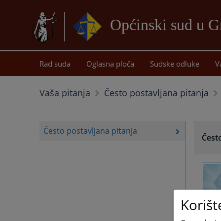
Općinski sud u G
Rad suda
Oglasna ploča
Sudske odluke
V
Vaša pitanja
Često postavljana pitanja
Često postavljana pitanja
Često
Korišt