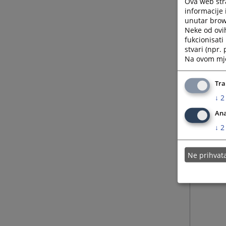
Ova web stra
informacije 
unutar brows
Neke od ovi
fukcionisat
stvari (npr.
Na ovom mjes
Tra
↓
2
Ana
↓
2
Ne prihva