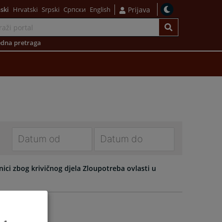
ski
Hrvatski
Srpski
Српски
English
Prijava
dna pretraga
Navigate
Navigate
forward
forward
ci zbog krivičnog djela Zloupotreba ovlasti u
to
to
interact
interact
with
with
the
the
calendar
calendar