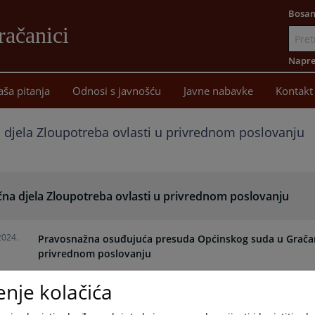
Bosan
račanici
Idi
na
Napre
sadržaj
aša pitanja
Odnosi s javnošću
Javne nabavke
Kontakt
a djela Zloupotreba ovlasti u privrednom poslovanju
čna djela Zloupotreba ovlasti u privrednom poslovanju
2024.
Pravosnažna osuđujuća presuda Općinskog suda u Gračani
privrednom poslovanju
enje kolačića