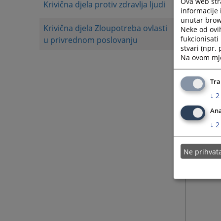
Ova web stra
Krivična djela protiv zdravlja ljudi
informacije 
unutar brows
Krivična djela Zloupotreba ovlasti
Neke od ovi
fukcionisat
u privrednom poslovanju
stvari (npr.
Na ovom mjes
Tra
↓
2
Ana
↓
2
Ne prihva