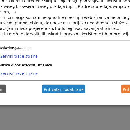
nica koristi određene skripte koje mogu pohranjivati i koristiti od
iz vašeg browsera i vašeg uređaja (npr. IP adresa uređaja, varijable 
era, ...).
h informacija su nam neophodne i bez njih web stranica ne bi mog
i u svom punom obimu, dok neke nisu prijeko neophodne a služe z
 procjenu nivoa posjećenosti, budućeg usavršavanja stranice...).
tu možete dozvoliti ili uskratiti pravo na korištenje tih informacija
nslation
(obavezna)
Servisi treće strane
litika o posjećenosti stranica
Servisi treće strane
tam
Prihvatam odabrane
Pri