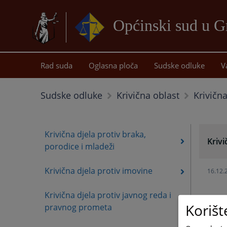
Općinski sud u G
Rad suda
Oglasna ploča
Sudske odluke
V
Krivičn
Sudske odluke
Krivična oblast
Krivična djela protiv braka,
Krivi
porodice i mladeži
Krivična djela protiv imovine
16.12.
Krivična djela protiv javnog reda i
Korišt
pravnog prometa