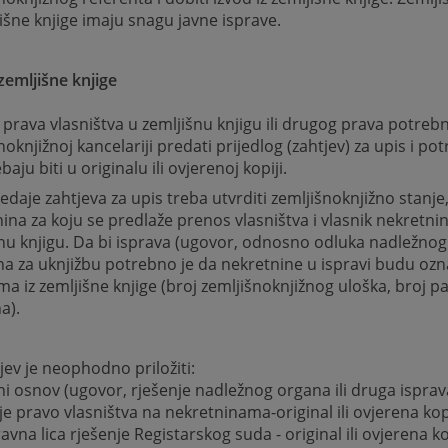
jišne knjige imaju snagu javne isprave.
zemljišne knjige
 prava vlasništva u zemljišnu knjigu ili drugog prava potrebn
noknjižnoj kancelariji predati prijedlog (zahtjev) za upis i po
baju biti u originalu ili ovjerenoj kopiji.
redaje zahtjeva za upis treba utvrditi zemljišnoknjižno stanje
ina za koju se predlaže prenos vlasništva i vlasnik nekretni
nu knjigu. Da bi isprava (ugovor, odnosno odluka nadležnog
a za uknjižbu potrebno je da nekretnine u ispravi budu o
a iz zemljišne knjige (broj zemljišnoknjižnog uloška, broj par
a).
jev je neophodno priložiti:
ni osnov (ugovor, rješenje nadležnog organa ili druga ispra
e pravo vlasništva na nekretninama-original ili ovjerena kop
ravna lica rješenje Registarskog suda - original ili ovjerena k