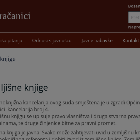
Bosan
račanici
Idi
na
Napre
sadržaj
aša pitanja
Odnosi s javnošću
Javne nabavke
Kontakt
knjige
jišne knjige
noknjižna kancelarija ovog suda smještena je u
zgradi Opći
ici
kan
celarija broj 4
.
išnu knjigu se upisuje pravo vlasništva i druga stvarna prav
inama, te druge činjenice bitne za pravni promet.
na knjiga je javna. Svako može zahtijevati uvid u zemljišnu k
noknjižnog referenta i dobiti izvod iz zemljišne knjige. Zemlji