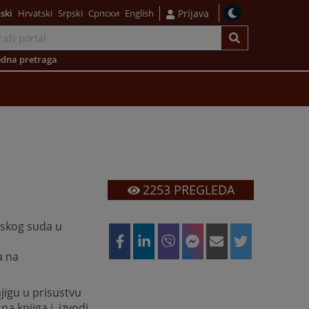
ski
Hrvatski
Srpski
Српски
English
Prijava
dna pretraga
2253
PREGLEDA
nskog suda u
a na
njigu u prisustvu
šna knjiga i izvodi