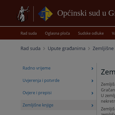
Općinski sud u G
Rad suda
Oglasna ploča
Sudske odluke
V
Zemljišne 
Rad suda
Upute građanima
Radno vrijeme
Zeml
Uvjerenja i potvrde
Zemljiš
Gračan
Ovjere i prepisi
U zemlj
nekretn
Zemljišne knjige
Zemljiš
zemljiš