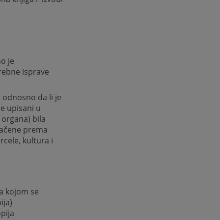
o je
trebne isprave
, odnosno da li je
ne upisani u
 organa) bila
značene prema
cele, kultura i
va kojom se
ija)
opija