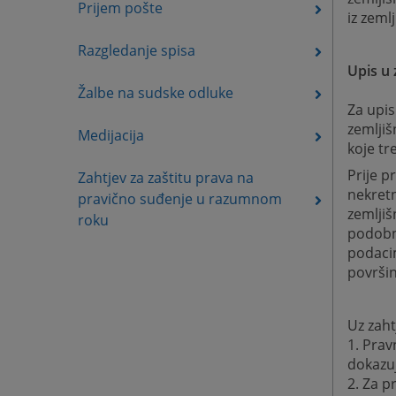
Prijem pošte
iz zeml
Razgledanje spisa
Upis u 
Žalbe na sudske odluke
Za upis
zemljiš
Medijacija
koje tre
Prije p
Zahtjev za zaštitu prava na
nekretn
pravično suđenje u razumnom
zemljiš
roku
podobn
podacim
površin
Uz zaht
1. Prav
dokazuj
2. Za p