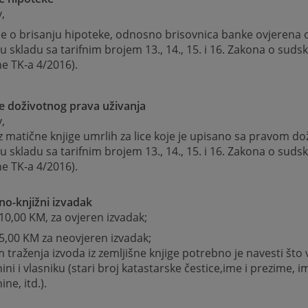
v,
je o brisanju hipoteke, odnosno brisovnica banke ovjerena 
(u skladu sa tarifnim brojem 13., 14., 15. i 16. Zakona o sud
ne TK-a 4/2016).
e doživotnog prava uživanja
v,
iz matične knjige umrlih za lice koje je upisano sa pravom d
(u skladu sa tarifnim brojem 13., 14., 15. i 16. Zakona o sud
ne TK-a 4/2016).
no-knjižni
izvadak
 10,00 KM, za ovjeren izvadak;
 5,00 KM za neovjeren izvadak;
m traženja izvoda iz zemljišne knjige potrebno je navesti što
ini i vlasniku (stari broj katastarske čestice,ime i prezime, 
ne, itd.).