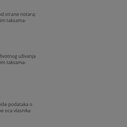
od strane notara;
skim taksama-
oživotnog uživanja
skim taksama-
 više podataka o
ime oca vlasnika