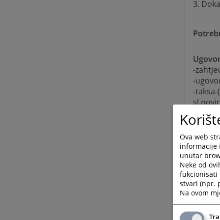
3. Doka
Potreb
Ugovor
-zahtje
-ugovo
-taksa-
sl.novi
Korišt
Dioba 
Ova web stra
informacije 
-zahtje
unutar brows
-ugovor
Neke od ovi
fukcionisat
uz dok
stvari (npr.
taksa-(
Na ovom mjes
sl.novi
Tra