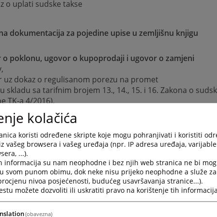
z o uplati sudske takse
na dokumentacija za pojedine upise u zemljišnu knjigu
 o poklonu, ugovor o kupoprodaji i ugovor o zamjeni
v,
r uz dokaz o regulisanom porezu na promet
(u skladu sa tarifnim brojem 13., 14., 15. i 16. Zakona o sud
ne TK-a 4/2016).
enje kolačića
nekretnina
nica koristi određene skripte koje mogu pohranjivati i koristiti od
iz vašeg browsera i vašeg uređaja (npr. IP adresa uređaja, varijable 
v,
era, ...).
 o diobi
h informacija su nam neophodne i bez njih web stranica ne bi mog
i u svom punom obimu, dok neke nisu prijeko neophodne a služe z
az o regulisanom porezu na promet
 procjenu nivoa posjećenosti, budućeg usavršavanja stranice...).
u skladu sa tarifnim brojem 13., 14., 15. i 16. Zakona o suds
tu možete dozvoliti ili uskratiti pravo na korištenje tih informacija
ne TK-a 4/2016).
nslation
(obavezna)