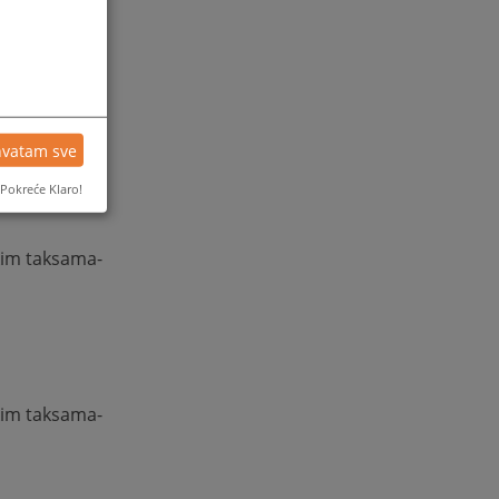
 na promet,
skim taksama-
hvatam sve
Pokreće Klaro!
skim taksama-
skim taksama-