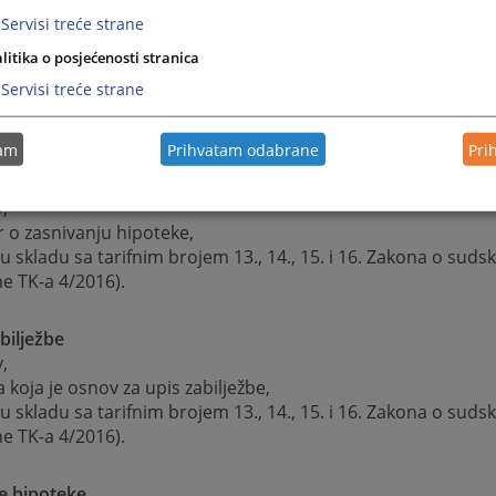
 o doživotnom izdržavanju
Servisi treće strane
v,
r o doživotnom izdržavanju uz dokaz o regulisanom porezu
litika o posjećenosti stranica
iz matične knjige umrlih za primaoca izdržavanja,
Servisi treće strane
(u skladu sa tarifnim brojem 13., 14., 15. i 16. Zakona o sud
ne TK-a 4/2016).
tam
Prihvatam odabrane
Pri
ka
v,
 o zasnivanju hipoteke,
(u skladu sa tarifnim brojem 13., 14., 15. i 16. Zakona o sud
ne TK-a 4/2016).
bilježbe
v,
a koja je osnov za upis zabilježbe,
(u skladu sa tarifnim brojem 13., 14., 15. i 16. Zakona o sud
ne TK-a 4/2016).
e hipoteke