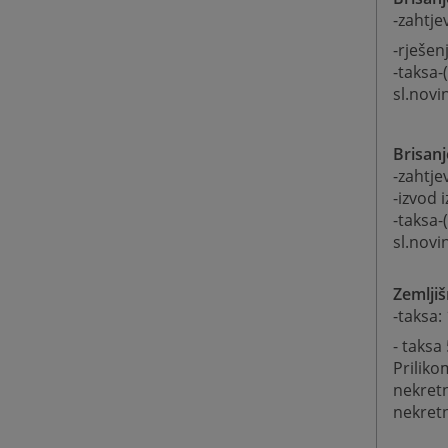
-zahtje
-rješen
-taksa-
sl.novi
Brisanj
-zahtje
-izvod 
-taksa-
sl.novi
Zemljiš
-taksa:
- taksa
Priliko
nekretn
nekretni