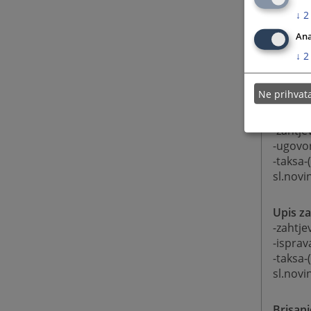
Ugovor
↓
2
-zahtje
-ugovo
Ana
-izvod 
↓
2
-taksa-
sl.novi
Ne prihva
Hipote
-zahtje
-ugovor
-taksa-
sl.novi
Upis za
-zahtje
-isprav
-taksa-
sl.novi
Brisanj