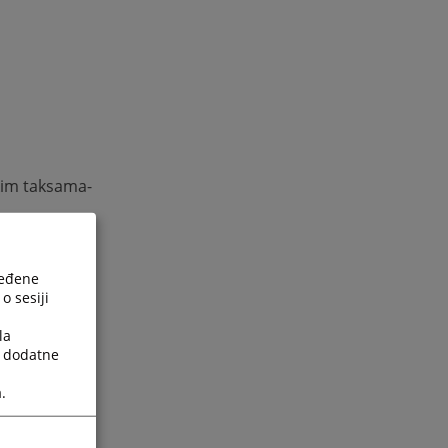
skim taksama-
ređene
o sesiji
la
a dodatne
kim taksama-
.