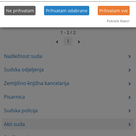
Ne prihvatam
Prihvatam odabrane
Prihvatam sve
Pokreće Klaro!
1 - 2 / 2
1
Nadležnost suda
Sudska odjeljenja
Zemljišno-knjižna kancelarija
Pisarnica
Sudska policija
Akti suda