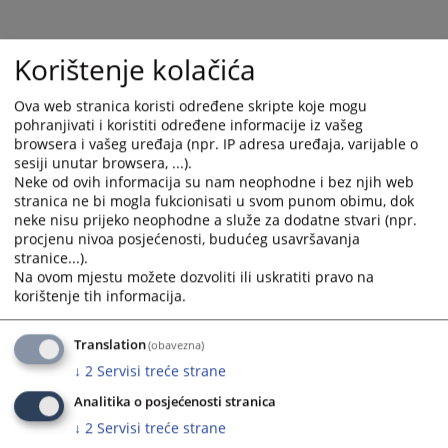
select
select
a
a
Korištenje kolačića
date.
date.
Press
Press
Ova web stranica koristi određene skripte koje mogu
the
the
pohranjivati i koristiti određene informacije iz vašeg
question
question
browsera i vašeg uređaja (npr. IP adresa uređaja, varijable o
mark
mark
sesiji unutar browsera, ...).
key
key
Neke od ovih informacija su nam neophodne i bez njih web
to
to
stranica ne bi mogla fukcionisati u svom punom obimu, dok
get
get
neke nisu prijeko neophodne a služe za dodatne stvari (npr.
the
the
procjenu nivoa posjećenosti, budućeg usavršavanja
stranice...).
keyboard
keyboard
Na ovom mjestu možete dozvoliti ili uskratiti pravo na
shortcuts
shortcuts
korištenje tih informacija.
for
for
changing
changing
Translation
(obavezna)
dates.
dates.
↓
2
Servisi treće strane
Analitika o posjećenosti stranica
↓
2
Servisi treće strane