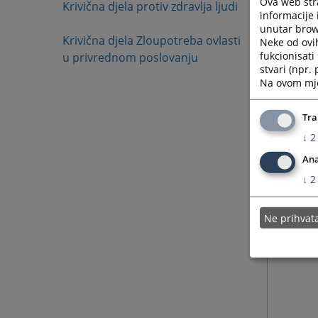
Ova web stra
Krivična djela protiv zdravlja ljudi
informacije 
unutar brows
Krivična djela Zloupotreba ovlasti
Neke od ovi
fukcionisat
u privrednom poslovanju
stvari (npr.
Na ovom mjes
Tra
↓
2
Ana
↓
2
Ne prihva