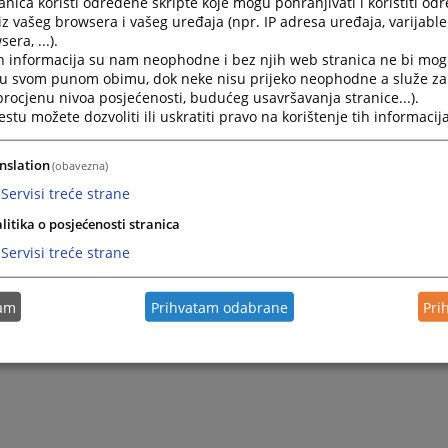
nica koristi određene skripte koje mogu pohranjivati i koristiti od
iz vašeg browsera i vašeg uređaja (npr. IP adresa uređaja, varijable 
era, ...).
h informacija su nam neophodne i bez njih web stranica ne bi mog
i u svom punom obimu, dok neke nisu prijeko neophodne a služe z
 procjenu nivoa posjećenosti, budućeg usavršavanja stranice...).
tu možete dozvoliti ili uskratiti pravo na korištenje tih informacija
nslation
(obavezna)
Servisi treće strane
litika o posjećenosti stranica
Servisi treće strane
tam
Prihvatam odabrane
Pri