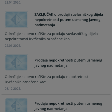
22.04.2026.
and
and
select
select
ZAKLJUČAK o prodaji suvlasničkog dijela
a
a
nepokretnosti putem usmenog javnog
date.
date.
nadmetanja
Press
Press
the
the
Određuje se prvo ročište za prodaju suvlasničkog dijela
question
question
nepokretnosti izvršenika označene kao...
mark
mark
22.01.2026.
key
key
to
to
get
get
Prodaja nepokretnosti putem usmenog
the
the
javnog nadmetanja
keyboard
keyboard
shortcuts
shortcuts
Određuje se prvo ročište za prodaju nepokretnosti
for
for
izvršenika označene kao:
changing
changing
08.12.2025.
dates.
dates.
Prodaja nepokretnosti putem usmenog
javnog nadmetanja