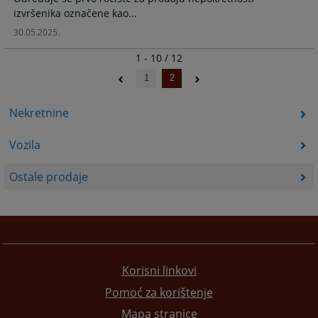
izvršenika označene kao...
30.05.2025.
1 - 10 / 12
1
2
Nekretnine
Vozila
Ostale prodaje
Korisni linkovi
Pomoć za korištenje
Mapa stranice