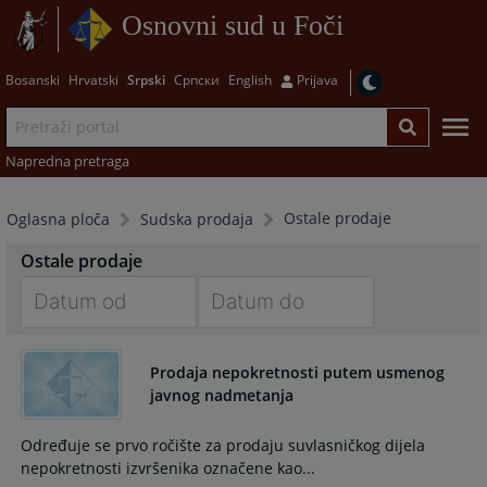
Osnovni sud u Foči
Bosanski
Hrvatski
Srpski
Српски
English
Prijava
Napredna pretraga
Ostale prodaje
Oglasna ploča
Sudska prodaja
Ostale prodaje
Navigate
Navigate
forward
forward
Prodaja nepokretnosti putem usmenog
to
to
javnog nadmetanja
interact
interact
with
with
Određuje se prvo ročište za prodaju suvlasničkog dijela
the
the
nepokretnosti izvršenika označene kao...
calendar
calendar