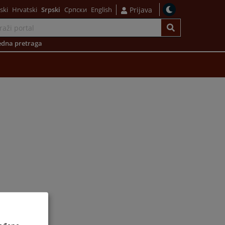
ski
Hrvatski
Srpski
Српски
English
Prijava
dna pretraga