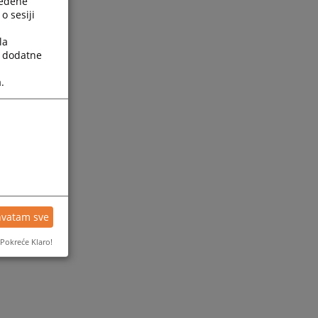
ređene
o sesiji
la
a dodatne
.
ijesti
hvatam sve
Pokreće Klaro!