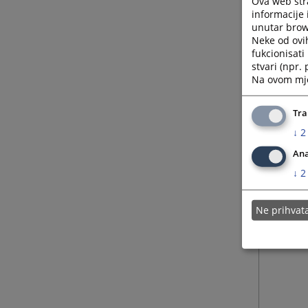
Ova web stra
informacije 
unutar brows
Neke od ovi
fukcionisat
stvari (npr.
Na ovom mjes
Tra
↓
2
Ana
↓
2
Ne prihva