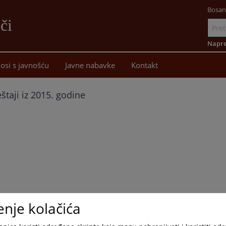
Bosan
či
Idi
na
Napre
sadržaj
osi s javnošću
Javne nabavke
Kontakt
eštaji iz 2015. godine
enje kolačića