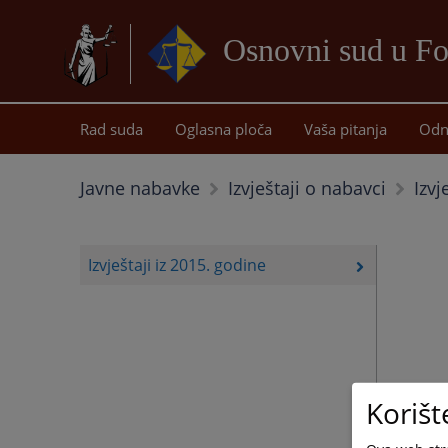
Osnovni sud u Fo
Rad suda
Oglasna ploča
Vaša pitanja
Odn
Izvj
Javne nabavke
Izvještaji o nabavci
Izvještaji iz 2015. godine
Korišt