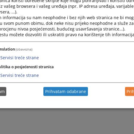
nica koristi određene skripte koje mogu pohranjivati i koristiti od
iz vašeg browsera i vašeg uređaja (npr. IP adresa uređaja, varijable 
era, ...).
h informacija su nam neophodne i bez njih web stranica ne bi mog
i u svom punom obimu, dok neke nisu prijeko neophodne a služe z
 procjenu nivoa posjećenosti, budućeg usavršavanja stranice...).
tu možete dozvoliti ili uskratiti pravo na korištenje tih informacija
nslation
(obavezna)
Servisi treće strane
Trenutno nema v
litika o posjećenosti stranica
Servisi treće strane
tam
Prihvatam odabrane
Pri