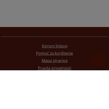
Korisni linkovi
Pomoć za korištenje
Mapa stranice
Pravila privatnosti
Redizajn web stranice je finansirala Evropska unija. Za njen sadržaj isključivo je odgovorno
Visoko sudsko i tužilačko vijeće BiH i ona ne odražava nužno stavove Evropske unije.