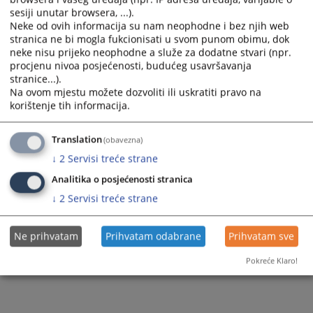
sesiji unutar browsera, ...).
Neke od ovih informacija su nam neophodne i bez njih web
stranica ne bi mogla fukcionisati u svom punom obimu, dok
neke nisu prijeko neophodne a služe za dodatne stvari (npr.
procjenu nivoa posjećenosti, budućeg usavršavanja
stranice...).
Na ovom mjestu možete dozvoliti ili uskratiti pravo na
korištenje tih informacija.
Translation
(obavezna)
↓
2
Servisi treće strane
Analitika o posjećenosti stranica
↓
2
Servisi treće strane
Ne prihvatam
Prihvatam odabrane
Prihvatam sve
Pokreće Klaro!