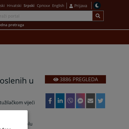
ski
Hrvatski
Srpski
Српски
English
Prijava
dna pretraga
poslenih u
3886
PREGLEDA
užilačkom vijeći
 zaposlenih u
e nalazi u holu