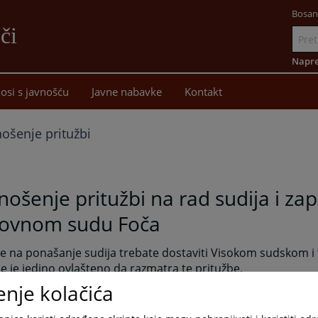
Bosan
či
Idi
na
Napre
sadržaj
osi s javnošću
Javne nabavke
Kontakt
ošenje pritužbi
ošenje pritužbi na rad sudija i za
ovnom sudu Foča
e na ponašanje sudija trebate dostaviti Visokom sudskom i t
je je jedino ovlašteno da razmatra te pritužbe.
enje kolačića
primjedbe, pritužbe i sugestije koje se odnose na rad suda i
m sudu u Foči stranke mogu lično ostaviti u sandučić koji s