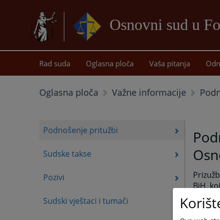
Osnovni sud u Fo
Rad suda
Oglasna ploča
Vaša pitanja
Odn
Podn
Oglasna ploča
Važne informacije
Podnošenje pritužbi
Podn
Osn
Sudske takse
Prizužb
Pozivi
BiH, ko
Korišt
Ostale 
Sudski vještaci i tumači
Osnovno