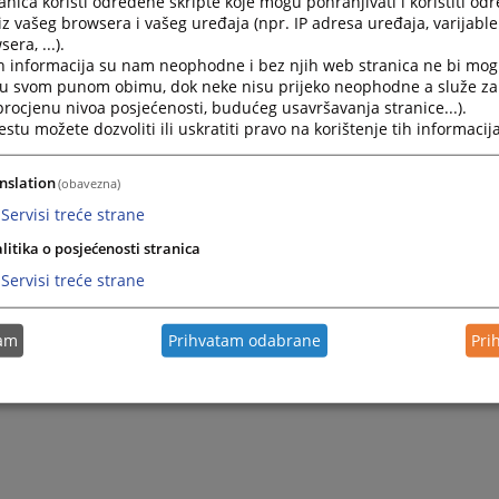
nica koristi određene skripte koje mogu pohranjivati i koristiti od
ja zgrade Osnovnog suda u Foči ili na mail adresu predsje
iz vašeg browsera i vašeg uređaja (npr. IP adresa uređaja, varijable 
Foči Antoneli Jokanović-Janjić.
era, ...).
la.jokanovic@pravosudje.ba
h informacija su nam neophodne i bez njih web stranica ne bi mog
i u svom punom obimu, dok neke nisu prijeko neophodne a služe z
 procjenu nivoa posjećenosti, budućeg usavršavanja stranice...).
tu možete dozvoliti ili uskratiti pravo na korištenje tih informacija
nslation
(obavezna)
Servisi treće strane
litika o posjećenosti stranica
Servisi treće strane
tam
Prihvatam odabrane
Pri