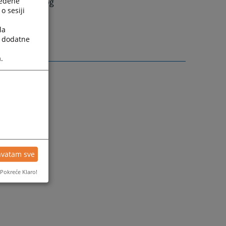
ređene
dniku Osnovnog
o sesiji
la
a dodatne
.
hvatam sve
Pokreće Klaro!