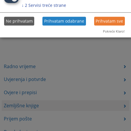
↓
2
Servisi treće strane
Ne prihvatam
Prihvatam odabrane
Prihvatam sve
Pokreće Klaro!
Radno vrijeme
Uvjerenja i potvrde
Ovjere i prepisi
Zemljišne knjige
Prijem pošte