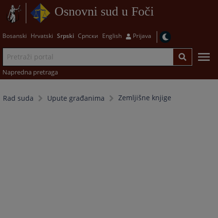
Osnovni sud u Foči
Bosanski
Hrvatski
Srpski
Српски
English
Prijava
Napredna pretraga
Zemljišne knjige
Rad suda
Upute građanima