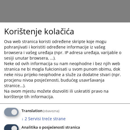
Korištenje kolačića
Ova web stranica koristi određene skripte koje mogu
pohranjivati i koristiti određene informacije iz vašeg
browsera i vašeg uređaja (npr. IP adresa uređaja, varijable o
sesiji unutar browsera, ...).
Trenutno nema vijesti
Neke od ovih informacija su nam neophodne i bez njih web
stranica ne bi mogla fukcionisati u svom punom obimu, dok
neke nisu prijeko neophodne a služe za dodatne stvari (npr.
procjenu nivoa posjećenosti, budućeg usavršavanja
stranice...).
Na ovom mjestu možete dozvoliti ili uskratiti pravo na
korištenje tih informacija.
Translation
(obavezna)
↓
2
Servisi treće strane
Analitika o posjećenosti stranica