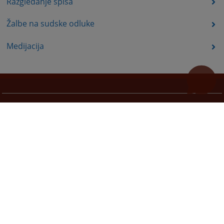
Razgledanje spisa
Žalbe na sudske odluke
Medijacija
Korisni linkovi
Pomoć za korištenje
Mapa stranice
Pravila privatnosti
Redizajn web stranice je finansirala Evropska unija. Za njen sadržaj isključivo je odgovorno
Visoko sudsko i tužilačko vijeće BiH i ona ne odražava nužno stavove Evropske unije.