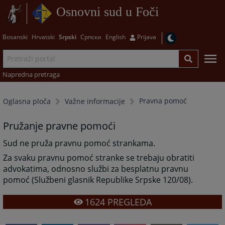
Osnovni sud u Foči
Bosanski
Hrvatski
Srpski
Српски
English
Prijava
Napredna pretraga
Pravna pomoć
Oglasna ploča
Važne informacije
Pružanje pravne pomoći
Sud ne pruža pravnu pomoć strankama.
Za svaku pravnu pomoć stranke se trebaju obratiti
advokatima, odnosno službi za besplatnu pravnu
pomoć (Službeni glasnik Republike Srpske 120/08).
1624
PREGLEDA