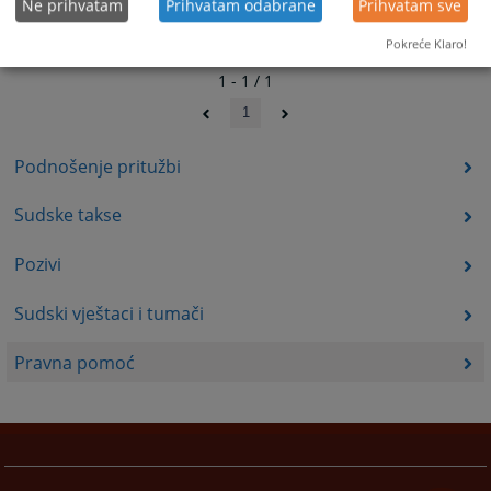
Ne prihvatam
Prihvatam odabrane
Prihvatam sve
Pokreće Klaro!
1 - 1 / 1
1
Podnošenje pritužbi
Sudske takse
Pozivi
Sudski vještaci i tumači
Pravna pomoć