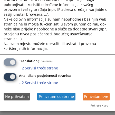
pohranjivati i koristiti određene informacije iz vašeg
calendar
calendar
browsera i vašeg uređaja (npr. IP adresa uređaja, varijable o
and
and
sesiji unutar browsera, ...).
select
select
Neke od ovih informacija su nam neophodne i bez njih web
a
a
stranica ne bi mogla fukcionisati u svom punom obimu, dok
date.
date.
neke nisu prijeko neophodne a služe za dodatne stvari (npr.
Press
Press
procjenu nivoa posjećenosti, budućeg usavršavanja
the
the
stranice...).
Na ovom mjestu možete dozvoliti ili uskratiti pravo na
question
question
korištenje tih informacija.
Trenutno nema vijesti
mark
mark
key
key
to
to
Translation
(obavezna)
get
get
↓
2
Servisi treće strane
the
the
Analitika o posjećenosti stranica
keyboard
keyboard
↓
2
Servisi treće strane
shortcuts
shortcuts
for
for
changing
changing
Ne prihvatam
Prihvatam odabrane
Prihvatam sve
dates.
dates.
Pokreće Klaro!