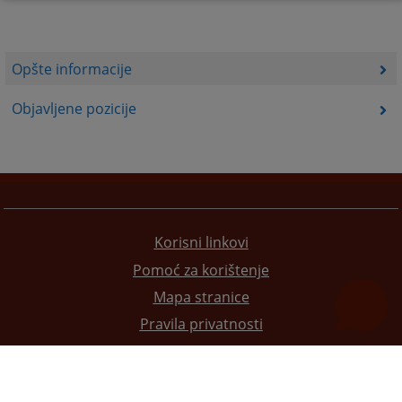
Opšte informacije
Objavljene pozicije
Korisni linkovi
Pomoć za korištenje
Mapa stranice
Pravila privatnosti