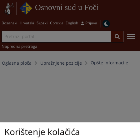
Osnovni sud u Foči
Bosanski
Hrvatski
Srpski
Српски
English
Prijava
Napredna pretraga
Opšte informacije
Oglasna ploča
Upražnjene pozicije
Korištenje kolačića