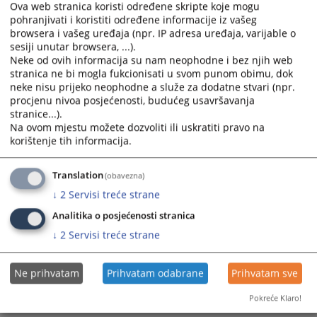
Ova web stranica koristi određene skripte koje mogu
pohranjivati i koristiti određene informacije iz vašeg
browsera i vašeg uređaja (npr. IP adresa uređaja, varijable o
sesiji unutar browsera, ...).
Neke od ovih informacija su nam neophodne i bez njih web
stranica ne bi mogla fukcionisati u svom punom obimu, dok
neke nisu prijeko neophodne a služe za dodatne stvari (npr.
Trenutno nema vijesti
procjenu nivoa posjećenosti, budućeg usavršavanja
stranice...).
Na ovom mjestu možete dozvoliti ili uskratiti pravo na
korištenje tih informacija.
Translation
(obavezna)
↓
2
Servisi treće strane
Analitika o posjećenosti stranica
↓
2
Servisi treće strane
Ne prihvatam
Prihvatam odabrane
Prihvatam sve
Pokreće Klaro!