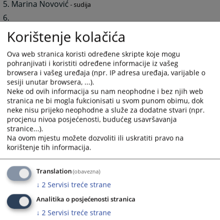
5. Marina Novović
- sudija
6.
Svakog od gore navedenih sudija možete kontaktirati
Korištenje kolačića
putem E-mail-a tako da kucate
ime.prezime@pravosudje.ba
Ova web stranica koristi određene skripte koje mogu
pohranjivati i koristiti određene informacije iz vašeg
browsera i vašeg uređaja (npr. IP adresa uređaja, varijable o
3093
PREGLEDA
sesiji unutar browsera, ...).
Neke od ovih informacija su nam neophodne i bez njih web
stranica ne bi mogla fukcionisati u svom punom obimu, dok
neke nisu prijeko neophodne a služe za dodatne stvari (npr.
procjenu nivoa posjećenosti, budućeg usavršavanja
stranice...).
Na ovom mjestu možete dozvoliti ili uskratiti pravo na
korištenje tih informacija.
Translation
(obavezna)
↓
2
Servisi treće strane
Analitika o posjećenosti stranica
↓
2
Servisi treće strane