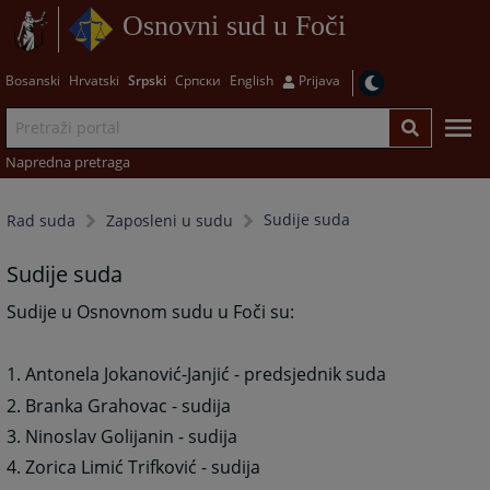
Osnovni sud u Foči
Bosanski
Hrvatski
Srpski
Српски
English
Prijava
Napredna pretraga
Sudije suda
Rad suda
Zaposleni u sudu
Sudije suda
Sudije u Osnovnom sudu u Foči su:
1. Antonela Jokanović-Janjić - predsjednik suda
2. Branka Grahovac - sudija
3. Ninoslav Golijanin - sudija
4. Zorica Limić Trifković - sudija