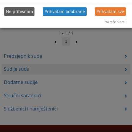
Ne prihvatam
Prihvatam odabrane
Prihvatam sve
Pokreće Klaro!
1 - 1 / 1
1
Predsjednik suda
Sudije suda
Dodatne sudije
Stručni saradnici
Službenici i namještenici