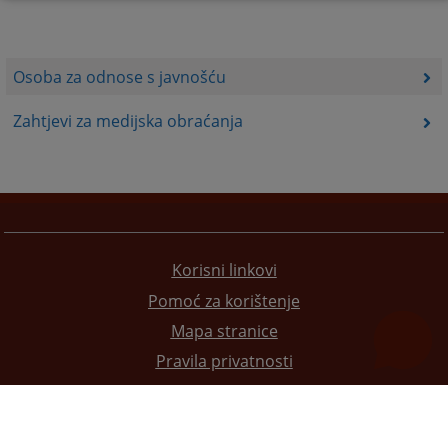
Osoba za odnose s javnošću
Zahtjevi za medijska obraćanja
Korisni linkovi
Pomoć za korištenje
Mapa stranice
Pravila privatnosti