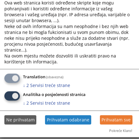
Ova web stranica koristi određene skripte koje mogu
pohranjivati i koristiti određene informacije iz vašeg
browsera i vašeg uređaja (npr. IP adresa uređaja, varijable o
sesiji unutar browsera, ...).
Neke od ovih informacija su nam neophodne i bez njih web
stranica ne bi mogla fukcionisati u svom punom obimu, dok
neke nisu prijeko neophodne a služe za dodatne stvari (npr.
Trenutno nema vijesti
procjenu nivoa posjećenosti, budućeg usavršavanja
stranice...).
Na ovom mjestu možete dozvoliti ili uskratiti pravo na
korištenje tih informacija.
Translation
(obavezna)
↓
2
Servisi treće strane
Analitika o posjećenosti stranica
↓
2
Servisi treće strane
Ne prihvatam
Prihvatam odabrane
Prihvatam sve
Pokreće Klaro!