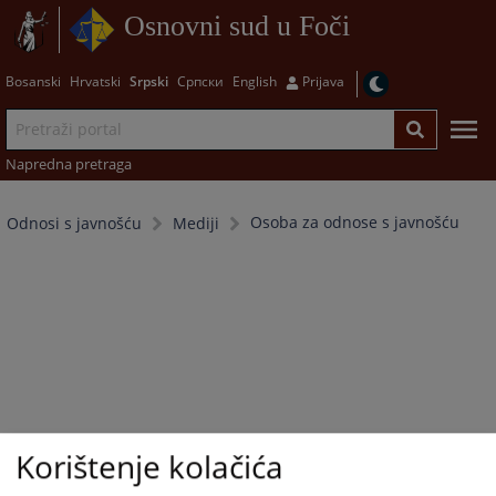
Osnovni sud u Foči
Bosanski
Hrvatski
Srpski
Српски
English
Prijava
Napredna pretraga
Osoba za odnose s javnošću
Odnosi s javnošću
Mediji
Korištenje kolačića