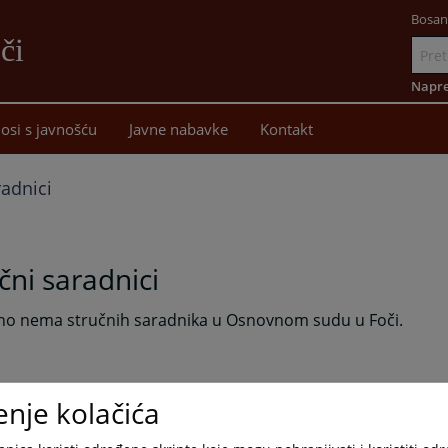
Bosan
či
Idi
na
Napre
sadržaj
osi s javnošću
Javne nabavke
Kontakt
radnici
čni saradnici
no nema stručnih saradnika u Osnovnom sudu u Foči.
enje kolačića