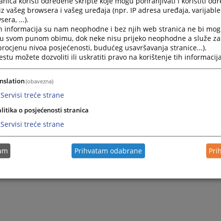
nica koristi određene skripte koje mogu pohranjivati i koristiti od
iz vašeg browsera i vašeg uređaja (npr. IP adresa uređaja, varijable 
era, ...).
h informacija su nam neophodne i bez njih web stranica ne bi mog
i u svom punom obimu, dok neke nisu prijeko neophodne a služe z
 procjenu nivoa posjećenosti, budućeg usavršavanja stranice...).
tu možete dozvoliti ili uskratiti pravo na korištenje tih informacija
nslation
(obavezna)
Servisi treće strane
litika o posjećenosti stranica
Servisi treće strane
tam
Prihvatam odabrane
Pri