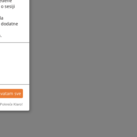
ređene
o sesiji
la
a dodatne
.
hvatam sve
Pokreće Klaro!