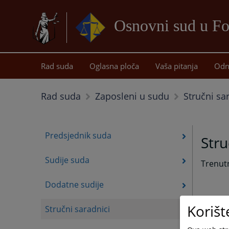
Osnovni sud u Fo
Rad suda
Oglasna ploča
Vaša pitanja
Odn
Stručni sa
Rad suda
Zaposleni u sudu
Predsjednik suda
Stru
Sudije suda
Trenut
Dodatne sudije
Korišt
Stručni saradnici