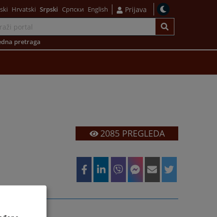
ski
Hrvatski
Srpski
Српски
English
Prijava
dna pretraga
2085
PREGLEDA