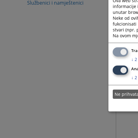
Ova web stra
Službenici i namještenici
informacije 
unutar brows
Neke od ovi
fukcionisat
stvari (npr.
Na ovom mjes
Tra
↓
2
Ana
↓
2
Ne prihva