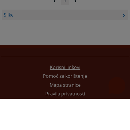
1
Slike
Korisni linkovi
Pomoć za korištenje
Mapa stranice
Pravila privatnosti
Redizajn web stranice je finansirala Evropska unija. Za njen sadržaj isključivo je odgovorno
Visoko sudsko i tužilačko vijeće BiH i ona ne odražava nužno stavove Evropske unije.