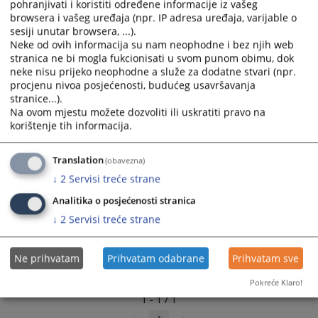
pohranjivati i koristiti određene informacije iz vašeg
select
select
browsera i vašeg uređaja (npr. IP adresa uređaja, varijable o
a
a
sesiji unutar browsera, ...).
date.
date.
Neke od ovih informacija su nam neophodne i bez njih web
stranica ne bi mogla fukcionisati u svom punom obimu, dok
Press
Press
neke nisu prijeko neophodne a služe za dodatne stvari (npr.
the
the
procjenu nivoa posjećenosti, budućeg usavršavanja
question
question
stranice...).
mark
mark
Na ovom mjestu možete dozvoliti ili uskratiti pravo na
key
key
korištenje tih informacija.
to
to
get
get
Translation
(obavezna)
the
the
↓
2
Servisi treće strane
keyboard
keyboard
shortcuts
shortcuts
Analitika o posjećenosti stranica
for
for
↓
2
Servisi treće strane
changing
changing
dates.
dates.
Ne prihvatam
Prihvatam odabrane
Prihvatam sve
Pokreće Klaro!
1 - 1 / 1