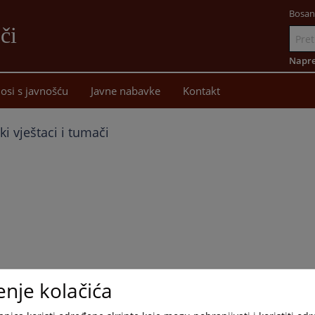
Bosan
či
Idi
na
Napre
sadržaj
osi s javnošću
Javne nabavke
Kontakt
i vještaci i tumači
enje kolačića