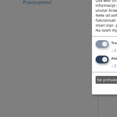
Ova web stra
Pravna pomoć
informacije 
unutar brows
Neke od ovi
fukcionisat
stvari (npr.
Na ovom mjes
Tra
↓
2
Ana
↓
2
Ne prihva