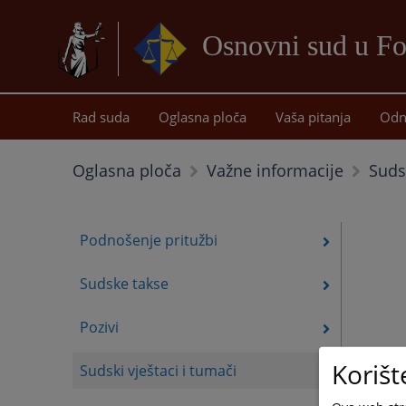
Osnovni sud u Fo
Rad suda
Oglasna ploča
Vaša pitanja
Odn
Sudsk
Oglasna ploča
Važne informacije
Podnošenje pritužbi
Sudske takse
Pozivi
Korišt
Sudski vještaci i tumači