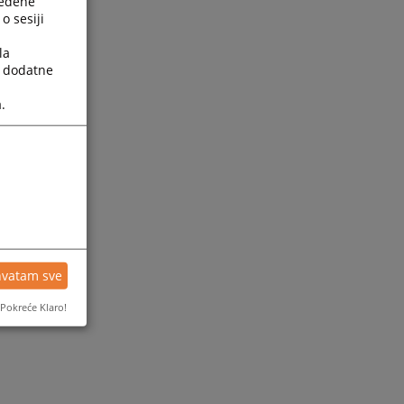
ređene
o sesiji
la
a dodatne
.
ijesti
hvatam sve
Pokreće Klaro!