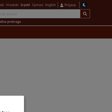
ski
Hrvatski
Srpski
Српски
English
Prijava
dna pretraga