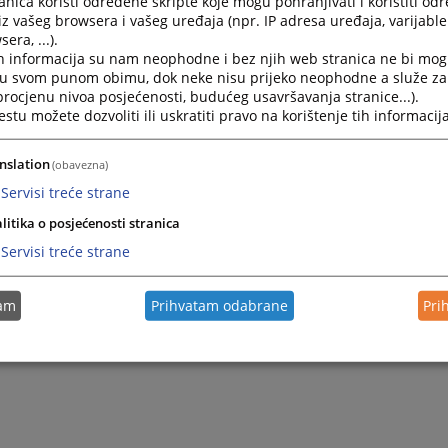
nica koristi određene skripte koje mogu pohranjivati i koristiti od
iz vašeg browsera i vašeg uređaja (npr. IP adresa uređaja, varijable 
era, ...).
h informacija su nam neophodne i bez njih web stranica ne bi mog
i u svom punom obimu, dok neke nisu prijeko neophodne a služe z
 procjenu nivoa posjećenosti, budućeg usavršavanja stranice...).
tu možete dozvoliti ili uskratiti pravo na korištenje tih informacija
nslation
(obavezna)
Servisi treće strane
Trenutno nema v
litika o posjećenosti stranica
Servisi treće strane
tam
Prihvatam odabrane
Pri