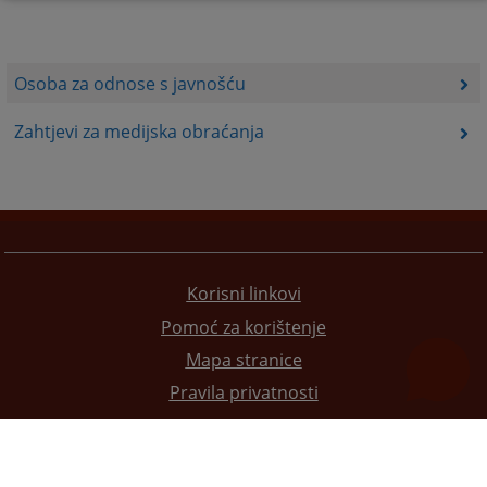
Osoba za odnose s javnošću
Zahtjevi za medijska obraćanja
Korisni linkovi
Pomoć za korištenje
Mapa stranice
Pravila privatnosti