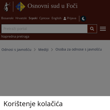
Osnovni sud u Foči
Bosanski
Hrvatski
Srpski
Српски
English
Prijava
Napredna pretraga
Osoba za odnose s javnošću
Odnosi s javnošću
Mediji
Korištenje kolačića