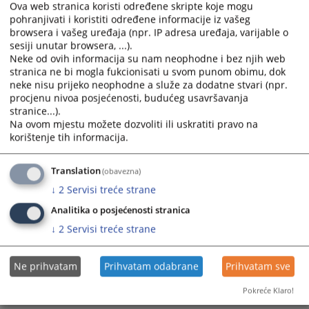
Ova web stranica koristi određene skripte koje mogu
pohranjivati i koristiti određene informacije iz vašeg
browsera i vašeg uređaja (npr. IP adresa uređaja, varijable o
sesiji unutar browsera, ...).
Neke od ovih informacija su nam neophodne i bez njih web
stranica ne bi mogla fukcionisati u svom punom obimu, dok
neke nisu prijeko neophodne a služe za dodatne stvari (npr.
Trenutno nema vijesti
procjenu nivoa posjećenosti, budućeg usavršavanja
stranice...).
Na ovom mjestu možete dozvoliti ili uskratiti pravo na
korištenje tih informacija.
Translation
(obavezna)
↓
2
Servisi treće strane
Analitika o posjećenosti stranica
↓
2
Servisi treće strane
Ne prihvatam
Prihvatam odabrane
Prihvatam sve
Pokreće Klaro!