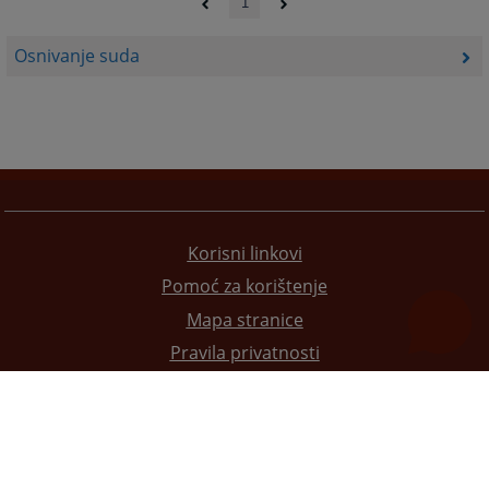
1
Osnivanje suda
Korisni linkovi
Pomoć za korištenje
Mapa stranice
Pravila privatnosti
Redizajn web stranice je finansirala Evropska unija. Za njen sadržaj isključivo je odgovorno
Visoko sudsko i tužilačko vijeće BiH i ona ne odražava nužno stavove Evropske unije.