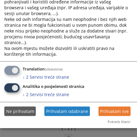
pohranjivati i koristiti određene informacije iz vašeg
and
and
browsera i vašeg uređaja (npr. IP adresa uređaja, varijable o
select
select
sesiji unutar browsera, ...).
a
a
Neke od ovih informacija su nam neophodne i bez njih web
stranica ne bi mogla fukcionisati u svom punom obimu, dok
date.
date.
neke nisu prijeko neophodne a služe za dodatne stvari (npr.
Press
Press
procjenu nivoa posjećenosti, budućeg usavršavanja
the
the
stranice...).
question
question
Na ovom mjestu možete dozvoliti ili uskratiti pravo na
mark
mark
korištenje tih informacija.
key
key
to
to
Translation
(obavezna)
get
get
↓
2
Servisi treće strane
the
the
keyboard
keyboard
Analitika o posjećenosti stranica
shortcuts
shortcuts
↓
2
Servisi treće strane
for
for
changing
changing
Ne prihvatam
Prihvatam odabrane
Prihvatam sve
dates.
dates.
Pokreće Klaro!
1 - 1 / 1