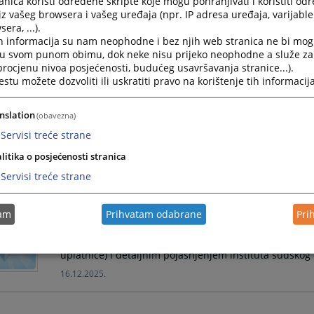
nica koristi određene skripte koje mogu pohranjivati i koristiti od
iz vašeg browsera i vašeg uređaja (npr. IP adresa uređaja, varijable 
era, ...).
OBRAZAC ZAHTJEVA ZA BRISANJE OSUDA
h informacija su nam neophodne i bez njih web stranica ne bi mog
i u svom punom obimu, dok neke nisu prijeko neophodne a služe z
OBRAZAC ZAHTJEVA ZA BRISANJE OSUDA U OSNOVNO
 procjenu nivoa posjećenosti, budućeg usavršavanja stranice...).
tu možete dozvoliti ili uskratiti pravo na korištenje tih informacija
19.12.2025.
nslation
(obavezna)
Kako da uplatim sudsku taksu u korist Osnovnog sud
Servisi treće strane
Uputstvo za uplatu sudske takse u korist osnovnog su
litika o posjećenosti stranica
uplatnice) i detaljnim pojašnjenjem sudske takse
Servisi treće strane
16.12.2025.
tam
Prihvatam odabrane
Pri
Kako da uplatim depozit na depozitni račun Osnovno
Uputstvo za uplatu na depozitni račun Osnovnog suda
uplatnice) i detaljnim pojašnjenjem instituta sudskog
16.12.2025.