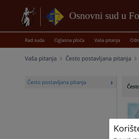
Osnovni sud u Fo
Rad suda
Oglasna ploča
Vaša pitanja
Odn
Vaša pitanja
Često postavljana pitanja
Često postavljana pitanja
Često
Korišt