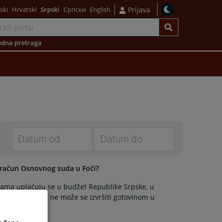
ski
Hrvatski
Srpski
Српски
English
Prijava
dna pretraga
Navigate
Navigate
forward
forward
 račun Osnovnog suda u Foči?
to
to
ma uplaćuju se u budžet Republike Srpske, u
interact
interact
novčanih kazni ne može se izvršiti gotovinom u
with
with
e ili pošte.
the
the
calendar
calendar