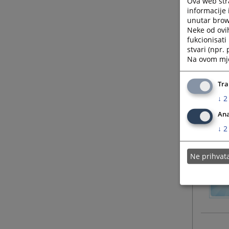
Ova web stra
informacije 
unutar brows
Neke od ovi
fukcionisat
stvari (npr.
Na ovom mjes
Tra
↓
2
Ana
↓
2
Ne prihva