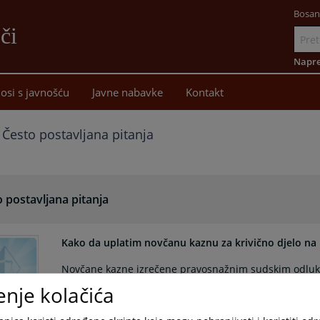
Bosan
či
Idi
na
Napre
sadržaj
osi s javnošću
Javne nabavke
Kontakt
Često postavljana pitanja
 postavljana pitanja
Kako da uplatim novčanu kaznu za krivično djelo na
Novčane kazne izrečene pravosnažnim sudskim odluka
skladu sa propisima o trezorskom poslovanju. Uplata 
enje kolačića
zgradi Osnovnog suda u Foči, već isključivo putem bank
08.01.2026.