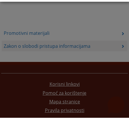
Promotivni materijali
Zakon o slobodi pristupa informacijama
Korisni linkovi
Pomoć za korištenje
Mapa stranice
Pravila privatnosti