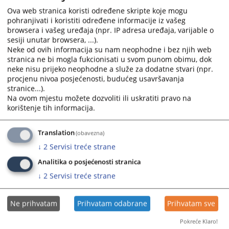
Ova web stranica koristi određene skripte koje mogu
pohranjivati i koristiti određene informacije iz vašeg
browsera i vašeg uređaja (npr. IP adresa uređaja, varijable o
sesiji unutar browsera, ...).
Neke od ovih informacija su nam neophodne i bez njih web
stranica ne bi mogla fukcionisati u svom punom obimu, dok
neke nisu prijeko neophodne a služe za dodatne stvari (npr.
procjenu nivoa posjećenosti, budućeg usavršavanja
Trenutno nema vijesti
stranice...).
Na ovom mjestu možete dozvoliti ili uskratiti pravo na
korištenje tih informacija.
Translation
(obavezna)
↓
2
Servisi treće strane
Analitika o posjećenosti stranica
↓
2
Servisi treće strane
Ne prihvatam
Prihvatam odabrane
Prihvatam sve
Pokreće Klaro!