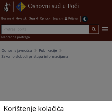
Osnovni sud u Foči
Bosanski
Hrvatski
Srpski
Српски
English
Prijava
Napredna pretraga
Odnosi s javnošću
Publikacije
Zakon o slobodi pristupa informacijama
Korištenje kolačića