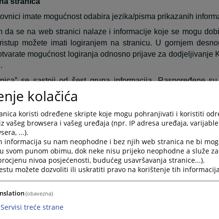
na stranica
ovnici imate mogućnost odabira jezika/pisma prikazanih informa
 da se na web stranici nalaze i informacije koje se mogu dobi
ristup možete imati logiranjem na stranicu. U gornjem desn
otvarate mogućnost logiranja odnosno prijave za dodjeljivanje 
.
nica” se sastoji od šest grupa informacija. Raspoređene su
enje kolačića
ktuelnosti obuhvata najaktuelnije informacije vezane za svak
nica koristi određene skripte koje mogu pohranjivati i koristiti od
o su informacije o aktivnostima koje su se već desile.
iz vašeg browsera i vašeg uređaja (npr. IP adresa uređaja, varijable 
era, ...).
Riječ predsjednika sadrži pozdravnu riječ predsjednik
h informacija su nam neophodne i bez njih web stranica ne bi mog
šlice i želje za što boljom međusobnom komunikacijom.
i u svom punom obimu, dok neke nisu prijeko neophodne a služe z
 procjenu nivoa posjećenosti, budućeg usavršavanja stranice...).
Najava događaja predstavlja najavu budućih događanja 
tu možete dozvoliti ili uskratiti pravo na korištenje tih informacija
m događanja.
esto postavljana pitanja prikazuje pitanja i odgovore koji su n
nslation
(obavezna)
 vezana su za rad suda ili druge aktivnosti vezane za sam sud.
Servisi treće strane
aspored suđenja prikazuje detaljne informacije o suđenjima 