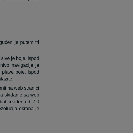
gućen je putem tri
 sive je boje. Ispod
 nivo navigacije je
m plave boje. Ispod
lazite.
nti na web stranici
i za skidanje sa web
bat reader od 7.0
ezolucija ekrana je