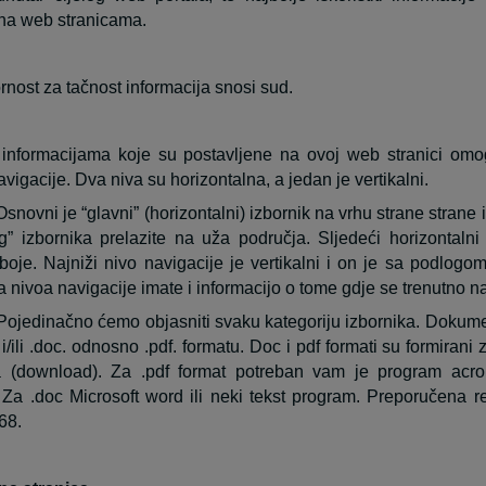
na web stranicama.
nost za tačnost informacija snosi sud.
 informacijama koje su postavljene na ovoj web stranici omo
vigacije. Dva niva su horizontalna, a jedan je vertikalni.
Osnovni je “glavni” (horizontalni) izbornik na vrhu strane strane i
g” izbornika prelazite na uža područja. Sljedeći horizontalni
boje. Najniži nivo navigacije je vertikalni i on je sa podlogo
a nivoa navigacije imate i informacijo o tome gdje se trenutno na
Pojedinačno ćemo objasniti svaku kategoriju izbornika. Dokume
 i/ili .doc. odnosno .pdf. formatu. Doc i pdf formati su formiran
a (download). Za .pdf format potreban vam je program acro
. Za .doc Microsoft word ili neki tekst program. Preporučena r
68.