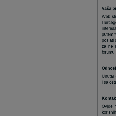
Vaša pi
Web str
Hercegov
interes
putem f
poslati
za ne 
forumu. 
Odnosi
Unutar 
i sa ost
Kontak
Ovjde m
korisni