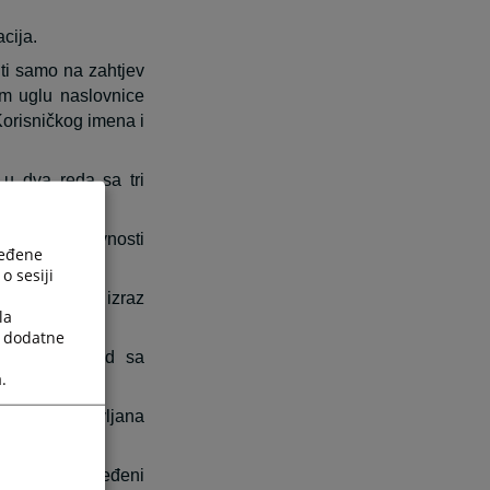
cija.
ti samo na zahtjev
om uglu naslovnice
Korisničkog imena i
 u dva reda sa tri
odnevne aktivnosti
ređene
o sesiji
a suda kao izraz
la
a dodatne
važnih za sud sa
.
ajčešće postavljana
u sudu za određeni