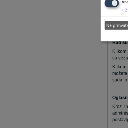
Ana
vremens
↓
2
Grupa V
cjelini.
zbrisane
Ne prihva
Rad su
Klikom 
su veza
Klikom 
možete 
suda, o
Oglasn
Kroz i
adminis
postavl