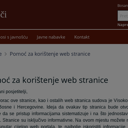
Bosan
či
Idi
na
Napre
sadržaj
osi s javnošću
Javne nabavke
Kontakt
Pomoć za korištenje web stranice
e
ć za korištenje web stranice
i posjetitelji,
tvorac ove stranice, kao i ostalih web stranica sudova je Visoko
Bosne i Hercegovine. Ideja da ovakav tip stranica bude otv
 da se pristup informacijama sistematizuje i na što jednostav
i. Stranice su isključivo informativne. Na ovom mjestu možete
 unutar cijelog web portala, te najbolje iskoristiti informacij