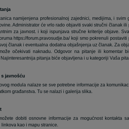
tanja
anica namijenjena profesionalnoj zajednici, medijima, i svim
ine. Administrator će vrlo rado objaviti svaki stručni članak ili
antnim za javnost. i koji ispunjava stručne kriterije objave. Sva
oruma https://forum.pravosudje.ba/ koji smo pokrenuli postaviti p
 svoj članak i eventualna dodatna objašnjenja uz članak. Za obja
može očekivati naknadu. Odgovor na pitanje ili komentar 
Najinteresantnija pitanja biće objavljena i u kategoriji Vaša pita
 s javnošću
ovog modula nalaze se sve potrebne informacije za komunikacij
atkom građanstva. Tu se nalazi i galerija slika.
t
ožete dobiti osnovne informacije za mogućnost kontakta sa 
h linkova kao i mapu stranice.