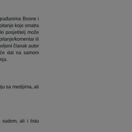
 građanima Bosne i
 pitanje koje smatra
ki posjetitelj može
itanje/komentar ili
vljeni članak autor
biće dat na samom
nja.
u sa medijima, ali
sudom, ali i listu