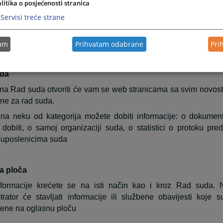
litika o posjećenosti stranica
ki period.
Servisi treće strane
ijesti iz pravosuđa obuhvata informacije koje su vezane z
 Unutar svih grupa starije novosti i informacije osim onih koje s
. Klikom na riječ “više” prebaciti će vas arhivu aktuelnosti ili dr
tam
Prihvatam odabrane
Pri
da
na Rad suda otvoriti će vam se web stranicama sa svim novost
ne za rad suda.
na neku od kategorija možete dobiti informacije: o dokume
dobiti, o samoj organizaciji suda, o statistici o protoku pre
 uposlenicima suda
a ploča
nformacije krećete se na isti način kao i kroz Rad suda. 
trator će stavljati informacije ili službene obavijesti koje 
jene na oglasnu ploču