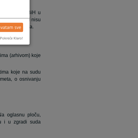
a pravosuđe BiH u
u na naslovnici nisu
ugih informacija.
hvatam sve
Pokreće Klaro!
ima (arhivom) koje
ntima koje na sudu
dmeta, o osnivanju
Na oglasnu ploču,
su i u zgradi suda