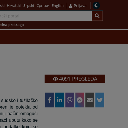
ski
Hrvatski
Srpski
Српски
English
Prijava
dna pretraga
4091
PREGLEDA
 sudsko i tužilačko
oren je potekla od
niji način omogući
 naći uputu kako se
e i podatke koje se