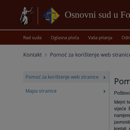
Osnovni sud u Fo
Rad suda
Oglasna ploča
Vaša pitanja
Odn
Kontakt
Pomoć za korištenje web stranic
Pomoć za korištenje web stranice
Pomo
Mapa stranice
Poštovan
Idejni 
vijeće 
namjere
javnost
kretati