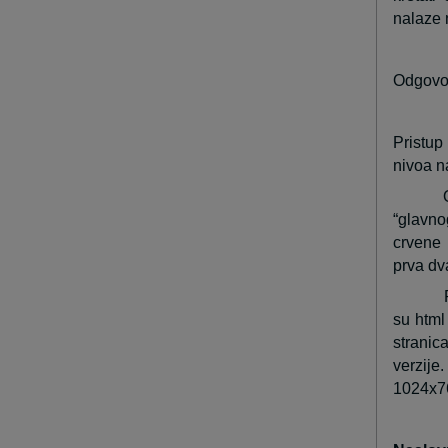
nalaze 
Odgovor
Pristup
nivoa na
“glavno
crvene 
prva dv
su html
stranic
verzije
1024x7