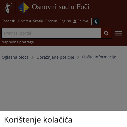
Osnovni sud u Foči
Bosanski
Hrvatski
Srpski
Српски
English
Prijava
Napredna pretraga
Opšte informacije
Oglasna ploča
Upražnjene pozicije
Korištenje kolačića