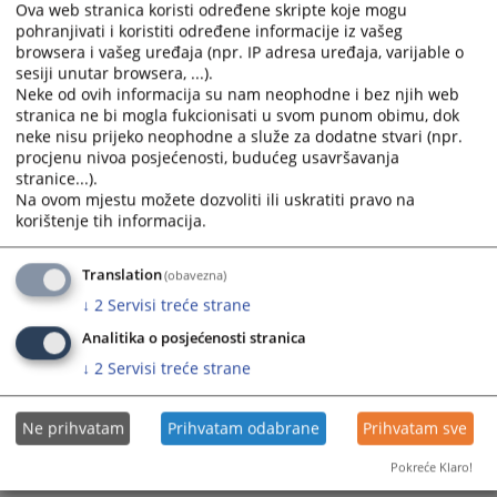
Ova web stranica koristi određene skripte koje mogu
pohranjivati i koristiti određene informacije iz vašeg
browsera i vašeg uređaja (npr. IP adresa uređaja, varijable o
sesiji unutar browsera, ...).
Neke od ovih informacija su nam neophodne i bez njih web
stranica ne bi mogla fukcionisati u svom punom obimu, dok
neke nisu prijeko neophodne a služe za dodatne stvari (npr.
Trenutno nema vijesti
procjenu nivoa posjećenosti, budućeg usavršavanja
stranice...).
Na ovom mjestu možete dozvoliti ili uskratiti pravo na
korištenje tih informacija.
Translation
(obavezna)
↓
2
Servisi treće strane
Analitika o posjećenosti stranica
↓
2
Servisi treće strane
Ne prihvatam
Prihvatam odabrane
Prihvatam sve
Pokreće Klaro!