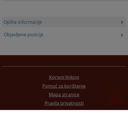
Opšte informacije
Objavljene pozicije
Korisni linkovi
Pomoć za korištenje
Mapa stranice
Pravila privatnosti