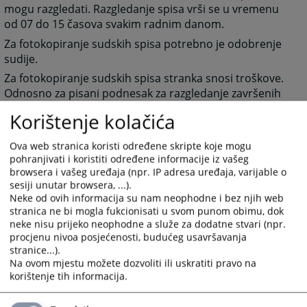
mogu razgledati. Razgledanje spisa vrši se u vremenu
od 07 do 15 časova svakim radnim danom.
Za fotokopiranje sudskih spisa potrebno je odobrenje
sudije.
Za fotokopiranje sudskih spisa stranka snosi troškove.
Odnosno za pisani podnesak za razgledanje završenih
sudskih spisa u iznosu od 5 KM. Tar. br. 26 taksene
Korištenje kolačića
tarife.
Ova web stranica koristi određene skripte koje mogu
1571
PREGLEDA
pohranjivati i koristiti određene informacije iz vašeg
browsera i vašeg uređaja (npr. IP adresa uređaja, varijable o
sesiji unutar browsera, ...).
Neke od ovih informacija su nam neophodne i bez njih web
stranica ne bi mogla fukcionisati u svom punom obimu, dok
neke nisu prijeko neophodne a služe za dodatne stvari (npr.
procjenu nivoa posjećenosti, budućeg usavršavanja
stranice...).
Na ovom mjestu možete dozvoliti ili uskratiti pravo na
korištenje tih informacija.