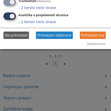
Translation
(obavezna)
↓
2
Servisi treće strane
Analitika o posjećenosti stranica
↓
2
Servisi treće strane
Ne prihvatam
Prihvatam odabrane
Prihvatam sve
Pokreće Klaro!
1 - 1 / 1
1
Radno vrijeme
Uvjerenja i potvrde
Ovjere i prepisi
Zemljišne knjige