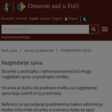
Osnovni sud u Foči
Bosanski
Hrvatski
Srpski
Српски
English
Prijava
Napredna pretraga
Razgledanje spisa
Rad suda
Upute građanima
Razgledanje spisa
Stranke u postupku i njihovi punomoćnici mogu
razgledati spise uz podnijetu molbu.
Stranka je dužna da podnese molbu za razgledanje
spisa koja sadrži broj predmeta.
Referent za upravljanje predmetima nakon odobrenja
molbe informiše stranku o vremenu kada se spisi