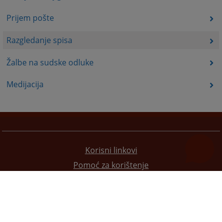
Prijem pošte
Razgledanje spisa
Žalbe na sudske odluke
Medijacija
Korisni linkovi
Pomoć za korištenje
Mapa stranice
Pravila privatnosti