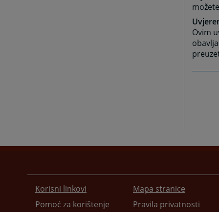
možete
Uvjeren
Ovim uv
obavlja
preuze
Korisni linkovi
Mapa stranice
Pomoć za korištenje
Pravila privatnosti