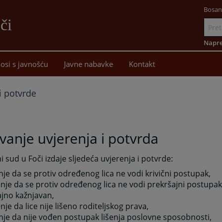
Bosan
či
Idi
na
Napre
sadržaj
osi s javnošću
Javne nabavke
Kontakt
i potvrde
vanje uvjerenja i potvrda
 sud u Foči izdaje sljedeća uvjerenja i potvrde:
nje da se protiv određenog lica ne vodi krivični postupak,
enje da se protiv određenog lica ne vodi prekršajni postupak 
jno kažnjavan,
enje da lice nije lišeno roditeljskog prava,
nje da nije vođen postupak lišenja poslovne sposobnosti,