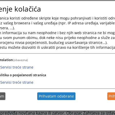
da da je pokrenut, odnosno da nije pokrenut bračni spor.
enje kolačića
vanje ovih uvjerenja i potvrda potrebno je podnjeti molbu u
oj sudskoj taksi.
nica koristi određene skripte koje mogu pohranjivati i koristiti od
 molbe može se dobiti na šalteru informacija.
iz vašeg browsera i vašeg uređaja (npr. IP adresa uređaja, varijable 
ne molbe za potvrde i uvjerenja uz dokaz o uplati takse pr
era, ...).
h informacija su nam neophodne i bez njih web stranica ne bi mog
 informacija gdje se i podižu.
i u svom punom obimu, dok neke nisu prijeko neophodne a služe z
nje o nevođenju prekršajnog postupka
 procjenu nivoa posjećenosti, budućeg usavršavanja stranice...).
jerenjem dokazujete da proti Vas nije podnešen Zahtjev za
tu možete dozvoliti ili uskratiti pravo na korištenje tih informacija
ajnog postupka od strane nadležnog organa pred Osnovnim
 Zahtjeva za izdavanje uvjerenja možete preuzeti na Infor
nslation
(obavezna)
Osnovnog suda u Foči.
Servisi treće strane
je o zabrani obavljanja djelatnosti
litika o posjećenosti stranica
jerenjem dokazujete da proti Vas nije izrečena zaštitna mj
Servisi treće strane
nja određene djelatnosti.Obrazac Zahtjeva za izdavanje uvj
ti na Informacionom pultu u zgradi Osnovnog suda u Foči.
nje o nevođenju krivičnog postupka
tam
Prihvatam odabrane
Pri
jerenjem dokazujete da protiv Vas nije podignuta optužnica 
snagu, a ni izrečena nepravosnažna osuđujuća presuda za kr
 predviđa novčana kazna ili zatvor. Obrazac Zahtjeva za izda