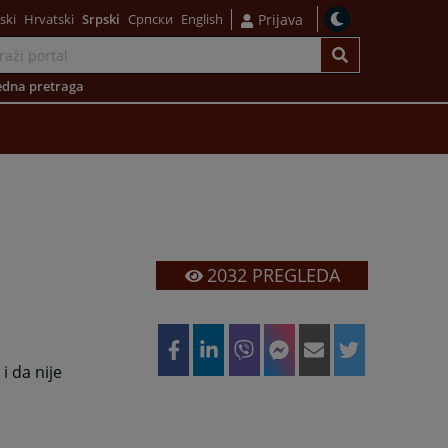
ski
Hrvatski
Srpski
Српски
English
Prijava
dna pretraga
2032
PREGLEDA
i da nije