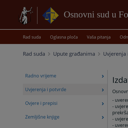
Osnovni sud u Fo
Rad suda
Oglasna ploča
Vaša pitanja
Odn
Uvjerenja 
Rad suda
Upute građanima
Radno vrijeme
Izda
Uvjerenja i potvrde
Osnovni
- uvere
Ovjere i prepisi
- uvjer
prekrša
Zemljišne knjige
- uvjer
- uvere