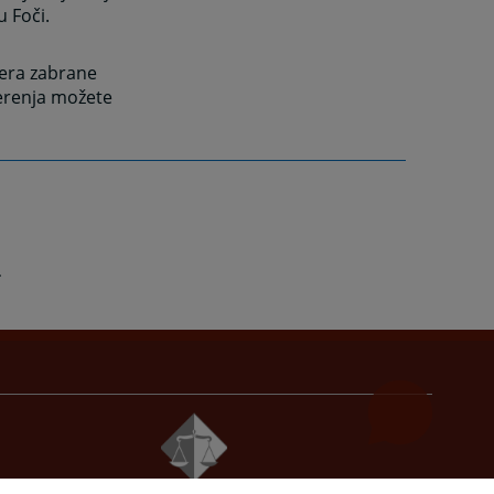
 Foči.
jera zabrane
jerenja možete