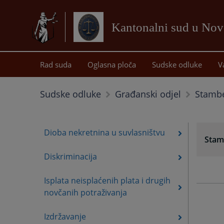
Kantonalni sud u No
Rad suda
Oglasna ploča
Sudske odluke
V
Stambe
Sudske odluke
Građanski odjel
Dioba nekretnina u suvlasništvu
Stamb
Diskriminacija
Isplata neisplaćenih plata i drugih
novčanih potraživanja
Izdržavanje