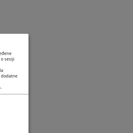
ređene
o sesiji
la
a dodatne
.