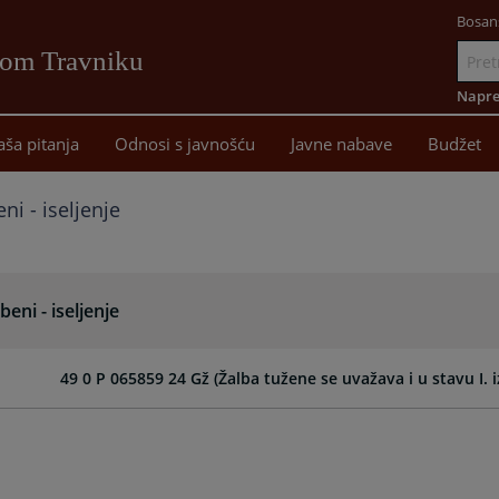
Bosan
vom Travniku
Idi
na
Napre
sadržaj
aša pitanja
Odnosi s javnošću
Javne nabave
Budžet
ni - iseljenje
eni - iseljenje
49 0 P 065859 24 Gž (Žalba tužene se uvažava i u stavu I.