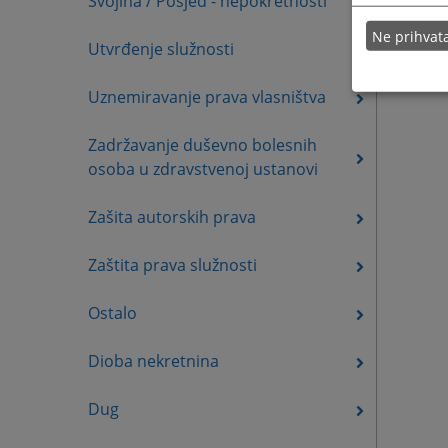
Svojina / Posjed - nepokretnosti
Ne prihva
Utvrđenje služnosti
Uznemiravanje prava vlasništva
Zadržavanje duševno bolesnih
osoba u zdravstvenoj ustanovi
Zašita autorskih prava
Zaštita prava služnosti
Ostalo
Dioba nekretnina
Dug