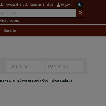
ski
Hrvatski
Srpski
Српски
English
Prijava
dna pretraga
Kontakt
Navigate
Navigate
forward
forward
 izreke preinačava presuda Općinskog suda ..)
to
to
interact
interact
with
with
the
the
calendar
calendar