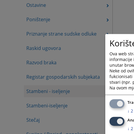
Ostavine
Poništenje
Priznanje strane sudske odluke
Korišt
Raskid ugovora
Ova web stra
informacije 
Razvod braka
unutar brows
Neke od ovi
fukcionisat
Registar gospodarskih subjekata
stvari (npr.
Na ovom mjes
Stambeni - iseljenje
Tra
Stambeni-iseljenje
↓
2
Stečaj
Ana
↓
2