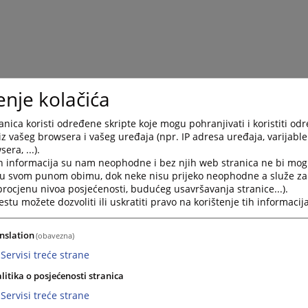
enje kolačića
nica koristi određene skripte koje mogu pohranjivati i koristiti od
iz vašeg browsera i vašeg uređaja (npr. IP adresa uređaja, varijable 
era, ...).
h informacija su nam neophodne i bez njih web stranica ne bi mog
i u svom punom obimu, dok neke nisu prijeko neophodne a služe z
 procjenu nivoa posjećenosti, budućeg usavršavanja stranice...).
tu možete dozvoliti ili uskratiti pravo na korištenje tih informacija
nslation
(obavezna)
Servisi treće strane
litika o posjećenosti stranica
Servisi treće strane