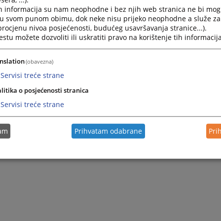
h informacija su nam neophodne i bez njih web stranica ne bi mog
i u svom punom obimu, dok neke nisu prijeko neophodne a služe z
 procjenu nivoa posjećenosti, budućeg usavršavanja stranice...).
tu možete dozvoliti ili uskratiti pravo na korištenje tih informacija
raživanja
nslation
(obavezna)
Servisi treće strane
litika o posjećenosti stranica
nosti
Servisi treće strane
tam
Prihvatam odabrane
Pri
enoj ustanovi