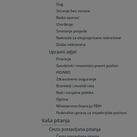
Dug
Sticanje bez osnova
Radni sporovi
Utvrđenje
Smetanje posjeda
Naknada za eksproprisane nekretnine
Dioba nekretnina
Upravni odjel
Financije
Geodetski i imovinsko-pravni poslovi
PIO/MIO
Zdravstveno osiguranje
Branitelji i invalidi rata
Rad i socijalna politika
Općine
Ministarstvo financija FBIH
Federalna uprava za inspekcijske poslove
Vaša pitanja
Često postavljana pitanja
Često postavljana pitanja