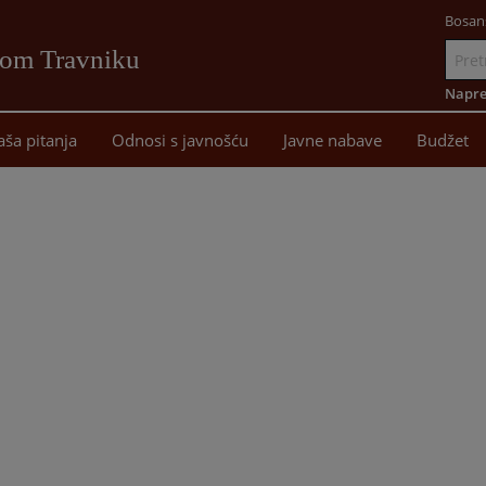
Bosan
vom Travniku
Idi
na
Napre
sadržaj
aša pitanja
Odnosi s javnošću
Javne nabave
Budžet