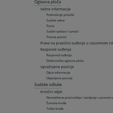
Oglasna ploča
Važne informacije
Podnošenje pritužbi
Sudske takse
Pozivi
Sudski vještaci i tumači
Pravna pomoć
Pravo na pravično suđenje u razumnom ro
Raspored suđenja
Raspored suđenja
Elektronička oglasna ploča
Upražnjene pozicije
Opće informacije
Objavljene pozicije
Sudske odluke
Krivični odjel
Neovlaštena proizvodnja i stavljanje u promet 
Šumska krađa
Teška krađa