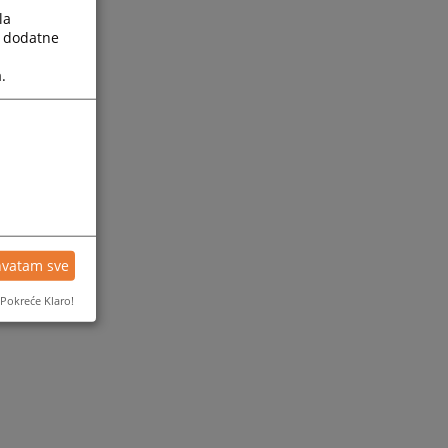
la
a dodatne
.
hvatam sve
Pokreće Klaro!