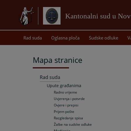
Kantonalni sud u No
Rad suda
Oglasna ploča
Sudske odluke
V
Mapa stranice
Rad suda
Upute građanima
Radno vrijeme
Uvjerenja i potvrde
Ovjere i prepisi
Prijem pošte
Razgledanje spisa
Žalbe na sudske odluke
Medijacija