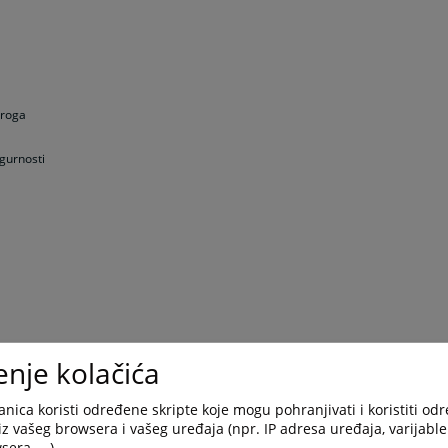
droga
gurnosti
enje kolačića
nica koristi određene skripte koje mogu pohranjivati i koristiti od
iz vašeg browsera i vašeg uređaja (npr. IP adresa uređaja, varijable 
era, ...).