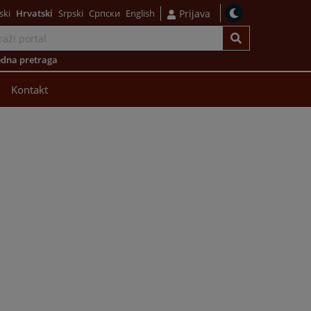
ski
Hrvatski
Srpski
Српски
English
Prijava
dna pretraga
Kontakt