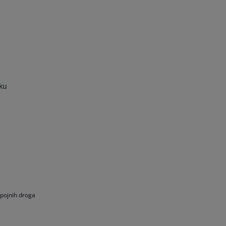
ku
opojnih droga