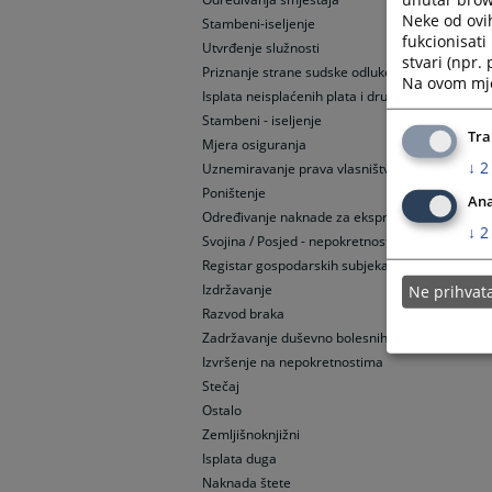
Neke od ovi
Stambeni-iseljenje
fukcionisat
Utvrđenje služnosti
stvari (npr.
Priznanje strane sudske odluke
Na ovom mjes
Isplata neisplaćenih plata i drugih novčanih pot
Stambeni - iseljenje
Tra
Mjera osiguranja
↓
2
Uznemiravanje prava vlasništva
Poništenje
Ana
Određivanje naknade za ekspropisane nepokret
↓
2
Svojina / Posjed - nepokretnosti
Registar gospodarskih subjekata
Izdržavanje
Ne prihva
Razvod braka
Zadržavanje duševno bolesnih osoba u zdravstv
Izvršenje na nepokretnostima
Stečaj
Ostalo
Zemljišnoknjižni
Isplata duga
Naknada štete