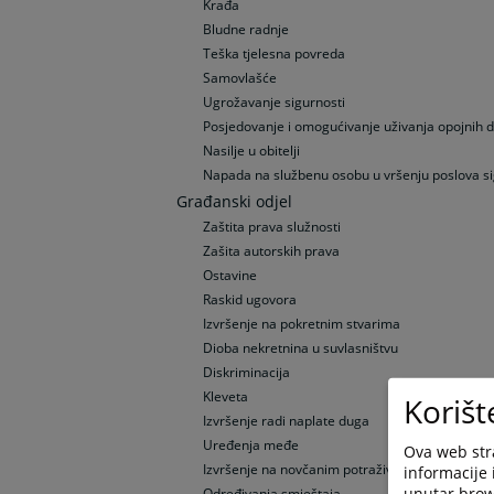
Krađa
Bludne radnje
Teška tjelesna povreda
Samovlašće
Ugrožavanje sigurnosti
Posjedovanje i omogućivanje uživanja opojnih 
Nasilje u obitelji
Napada na službenu osobu u vršenju poslova si
Građanski odjel
Zaštita prava služnosti
Zašita autorskih prava
Ostavine
Raskid ugovora
Izvršenje na pokretnim stvarima
Dioba nekretnina u suvlasništvu
Diskriminacija
Kleveta
Korišt
Izvršenje radi naplate duga
Uređenja međe
Ova web stra
Izvršenje na novčanim potraživanjima
informacije 
unutar brows
Određivanja smještaja